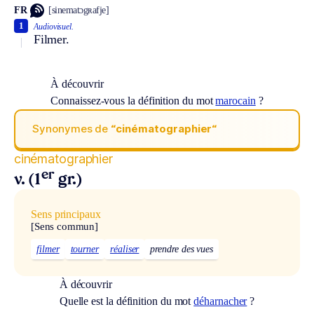
FR
[sinematɔgʀafje]
1
Audiovisuel.
Filmer.
À découvrir
Connaissez-vous la définition du mot
marocain
?
Synonymes de
“cinématographier“
cinématographier
er
v. (1
gr.)
Sens principaux
[Sens commun]
filmer
tourner
réaliser
prendre des vues
À découvrir
Quelle est la définition du mot
déharnacher
?