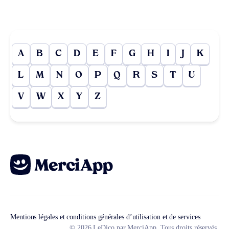
A
B
C
D
E
F
G
H
I
J
K
L
M
N
O
P
Q
R
S
T
U
V
W
X
Y
Z
Mentions légales et conditions générales d’utilisation et de services
© 2026 LeDico par MerciApp. Tous droits réservés.