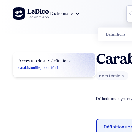
Aller au contenu
Co
Dictionnaire
0
r
Définitions
Carab
Accès rapide aux définitions
carabistouille, nom féminin
nom féminin
Définitions, synon
Définitions 