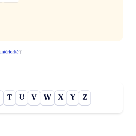
antériorité
?
T
U
V
W
X
Y
Z