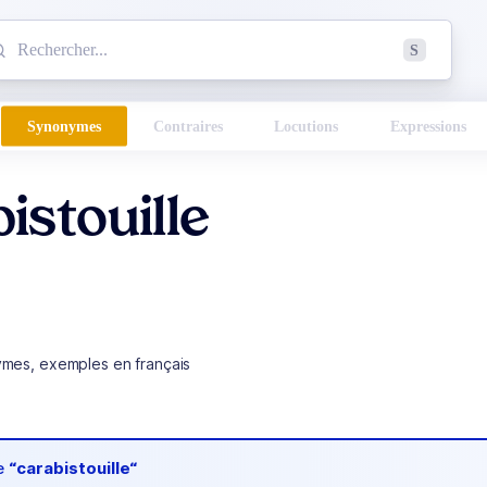
mmencez à chercher un mot dans le dictionnaire :
S
esults found.
Synonymes
Contraires
Locutions
Expressions
istouille
ymes, exemples en français
de
“carabistouille“