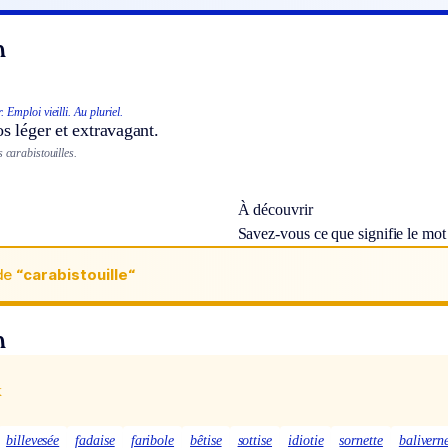
n
.
Emploi vieilli.
Au pluriel.
os léger et extravagant.
s carabistouilles.
À découvrir
Savez-vous ce que signifie le mo
de
“carabistouille“
n
x
billevesée
fadaise
faribole
bêtise
sottise
idiotie
sornette
balivern