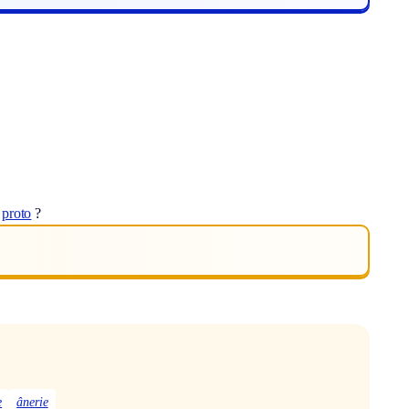
t
proto
?
e
ânerie