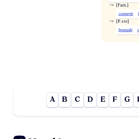
↪
[Fam.]
connerie
↪
[P. ext]
boutade
A
B
C
D
E
F
G