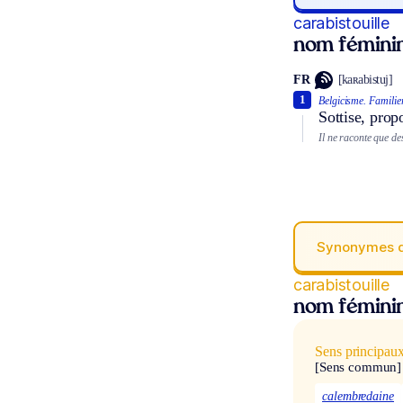
carabistouille
nom fémini
FR
[kaʀabistuj]
1
Belgicisme.
Familier
Sottise, prop
Il ne raconte que de
Synonymes 
carabistouille
nom fémini
Sens principau
[Sens commun]
calembredaine