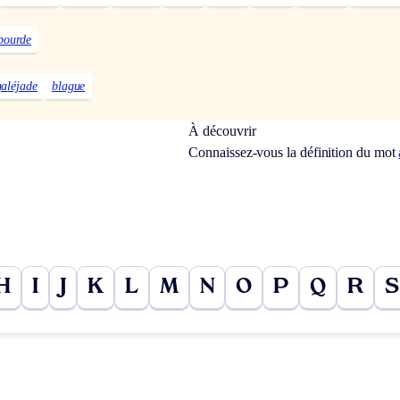
bourde
galéjade
blague
À découvrir
Connaissez-vous la définition du mot
H
I
J
K
L
M
N
O
P
Q
R
S