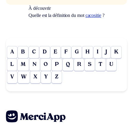
À découvrir
Quelle est la définition du mot
cacositie
?
A
B
C
D
E
F
G
H
I
J
K
L
M
N
O
P
Q
R
S
T
U
V
W
X
Y
Z