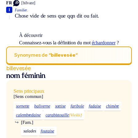
FR
[bilvəze]
1
Familier.
Chose vide de sens que qqn dit ou fait.
À découvrir
Connaissez-vous la définition du mot
échardonner
?
Synonymes de
“billevesée“
billevesée
nom féminin
Sens principaux
[Sens commun]
sornette
baliverne
sottise
faribole
fadaise
chimère
calembredaine
carabistouille
[Vieilli]
↪
[Fam.]
salades
foutaise