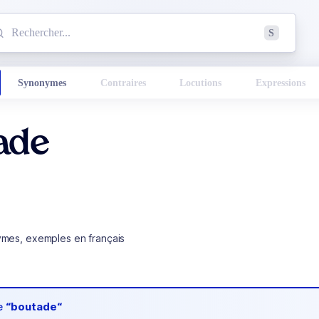
mmencez à chercher un mot dans le dictionnaire :
S
esults found.
Synonymes
Contraires
Locutions
Expressions
ade
ymes, exemples en français
de
“boutade“