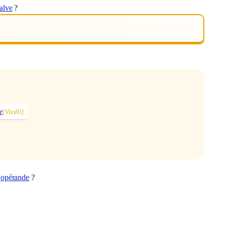
alve
?
e
[Vieilli]
t
opérande
?