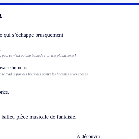
n
le qui s’échappe brusquement.
.
 pas, ce n’est qu’une boutade !
→ une plaisanterie !
uvaise humeur.
 se traduit par des boutades contre les hommes et les choses.
rice.
 ballet, pièce musicale de fantaisie.
À découvrir