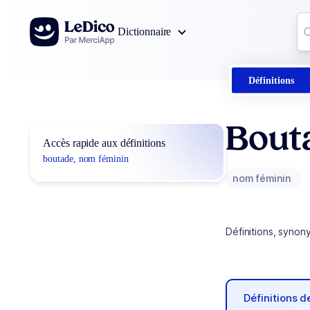
Aller au contenu
Co
Dictionnaire
0
r
Définitions
Bout
Accès rapide aux définitions
boutade, nom féminin
nom féminin
Définitions, synon
Définitions 