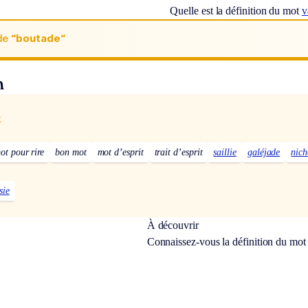
Quelle est la définition du mot
v
de
“boutade“
n
x
ot pour rire
bon mot
mot d’esprit
trait d’esprit
saillie
galéjade
nich
sie
À découvrir
Connaissez-vous la définition du mo