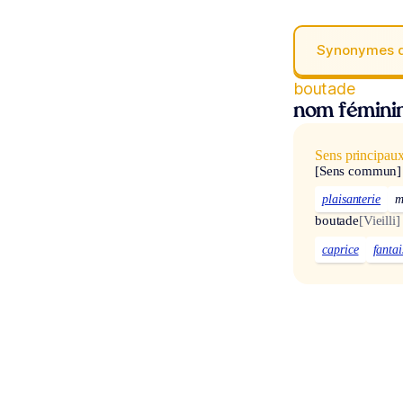
Synonymes 
boutade
nom fémini
Sens principau
[Sens commun]
plaisanterie
m
boutade
[Vieilli]
caprice
fantai