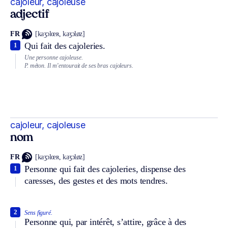
cajoleur, cajoleuse
adjectif
FR
[kaʒɔlœʀ, kaʒɔløz]
Qui fait des cajoleries.
1
Une personne cajoleuse.
P. méton.
Il m’entourait de ses bras cajoleurs.
cajoleur, cajoleuse
nom
FR
[kaʒɔlœʀ, kaʒɔløz]
Personne qui fait des cajoleries, dispense des
1
caresses, des gestes et des mots tendres.
2
Sens figuré.
Personne qui, par intérêt, s’attire, grâce à des