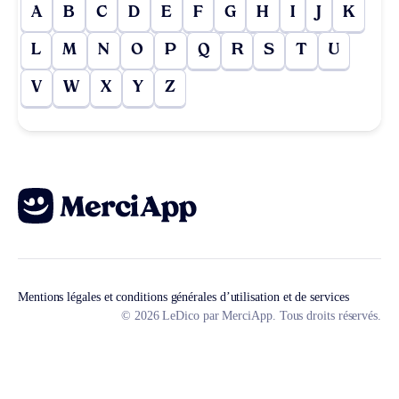
A
B
C
D
E
F
G
H
I
J
K
L
M
N
O
P
Q
R
S
T
U
V
W
X
Y
Z
Mentions légales et conditions générales d’utilisation et de services
© 2026 LeDico par MerciApp. Tous droits réservés.