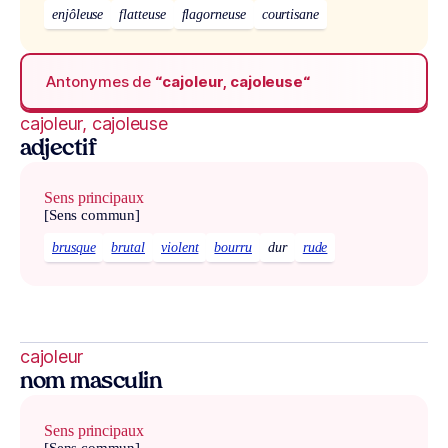
enjôleuse
flatteuse
flagorneuse
courtisane
Antonymes de
“cajoleur, cajoleuse“
cajoleur, cajoleuse
adjectif
Sens principaux
[Sens commun]
brusque
brutal
violent
bourru
dur
rude
cajoleur
nom masculin
Sens principaux
[Sens commun]