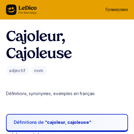
Aller au contenu
Synonymes
Cajoleur,
Cajoleuse
adjectif
nom
Définitions, synonymes, exemples en français
Définitions de
“cajoleur, cajoleuse“