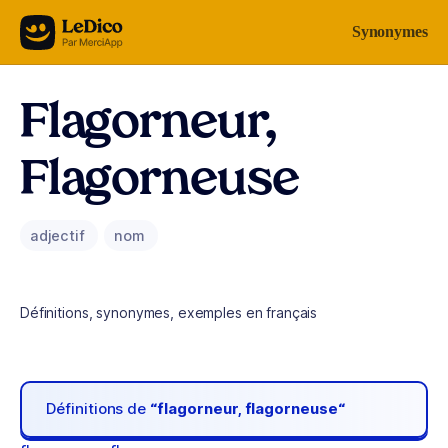
Aller au contenu
Synonymes
Flagorneur,
Flagorneuse
adjectif
nom
Définitions, synonymes, exemples en français
Définitions de
“flagorneur, flagorneuse“