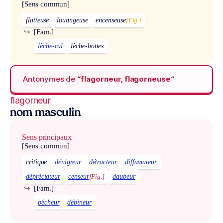
[Sens commun]
flatteuse
louangeuse
encenseuse
[Fig.]
↪
[Fam.]
lèche-cul
lèche-bottes
Antonymes de
“flagorneur, flagorneuse“
flagorneur
nom masculin
Sens principaux
[Sens commun]
critique
dénigreur
détracteur
diffamateur
dépréciateur
censeur
[Fig.]
daubeur
↪
[Fam.]
bêcheur
débineur