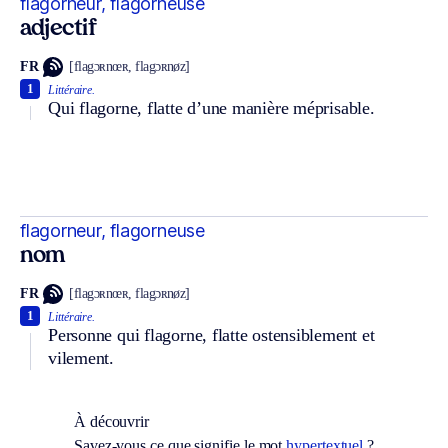
flagorneur, flagorneuse
adjectif
FR
[flagɔʀnœʀ, flagɔʀnøz]
1
Littéraire.
Qui flagorne, flatte d’une manière méprisable.
flagorneur, flagorneuse
nom
FR
[flagɔʀnœʀ, flagɔʀnøz]
1
Littéraire.
Personne qui flagorne, flatte ostensiblement et
vilement.
À découvrir
Savez-vous ce que signifie le mot
hypertextuel
?