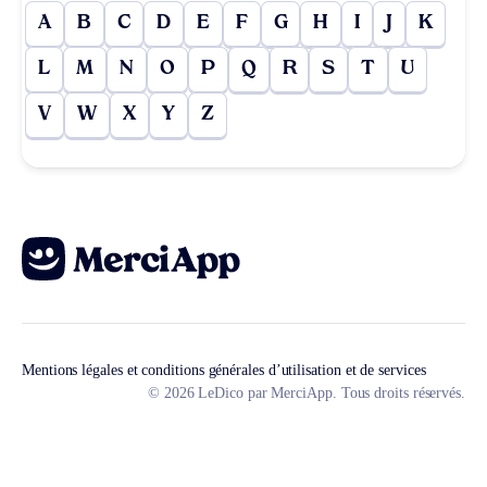
A
B
C
D
E
F
G
H
I
J
K
L
M
N
O
P
Q
R
S
T
U
V
W
X
Y
Z
Mentions légales et conditions générales d’utilisation et de services
© 2026 LeDico par MerciApp. Tous droits réservés.