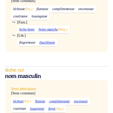
[Sens commun]
lécheuse
[Péj.]
flatteuse
complimenteuse
encenseuse
courtisane
louangeuse
↪
[Fam.]
lèche-botte
frotte-manche
[Belg.]
↪
[Litt.]
flagorneuse
thuriféraire
lèche-cul
nom masculin
Sens principaux
[Sens commun]
lécheur
[Péj.]
flatteur
complimenteur
encenseur
courtisan
louangeur
fayot
[Arg.]