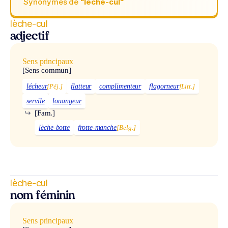
Synonymes de
“lèche-cul“
lèche-cul
adjectif
Sens principaux
[Sens commun]
lécheur
[Péj.]
flatteur
complimenteur
flagorneur
[Litt.]
servile
louangeur
↪
[Fam.]
lèche-botte
frotte-manche
[Belg.]
lèche-cul
nom féminin
Sens principaux