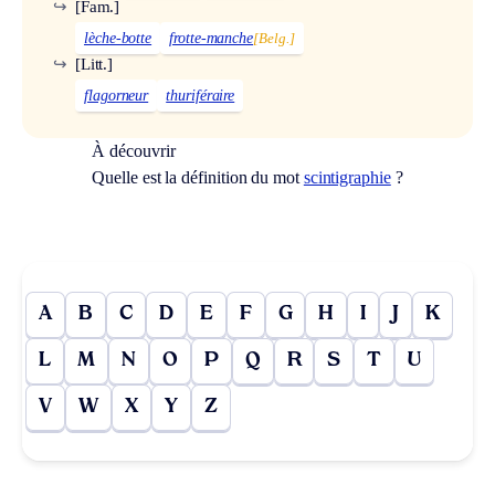
↪
[Fam.]
lèche-botte
frotte-manche
[Belg.]
↪
[Litt.]
flagorneur
thuriféraire
À découvrir
Quelle est la définition du mot
scintigraphie
?
A
B
C
D
E
F
G
H
I
J
K
L
M
N
O
P
Q
R
S
T
U
V
W
X
Y
Z