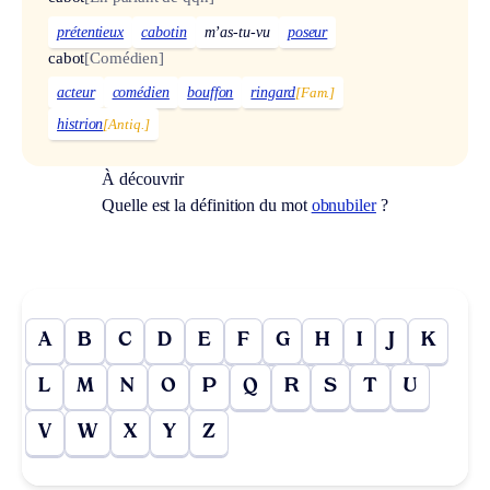
prétentieux
cabotin
m’as-tu-vu
poseur
cabot
[Comédien]
acteur
comédien
bouffon
ringard
[Fam.]
histrion
[Antiq.]
À découvrir
Quelle est la définition du mot
obnubiler
?
A
B
C
D
E
F
G
H
I
J
K
L
M
N
O
P
Q
R
S
T
U
V
W
X
Y
Z