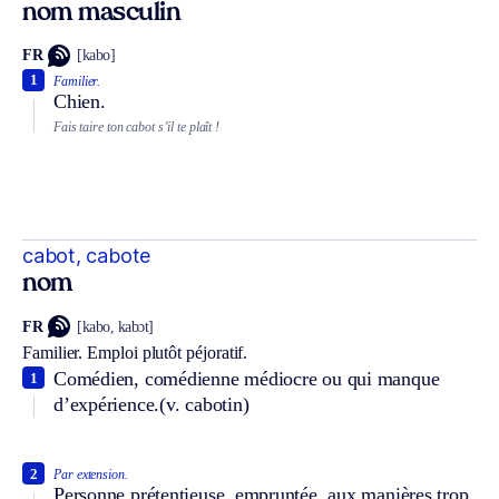
nom masculin
FR
[kabo]
1
Familier.
Chien.
Fais taire ton cabot s’il te plaît !
cabot, cabote
nom
FR
[kabo, kabɔt]
Familier.
Emploi plutôt péjoratif.
Comédien, comédienne médiocre ou qui manque
1
d’expérience.
(v. cabotin)
2
Par extension.
Personne prétentieuse, empruntée, aux manières trop