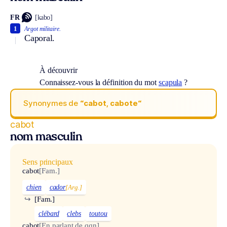
FR
[kabo]
1
Argot militaire.
Caporal.
À découvrir
Connaissez-vous la définition du mot
scapula
?
Synonymes de
“cabot, cabote“
cabot
nom masculin
Sens principaux
cabot
[Fam.]
chien
cador
[Arg.]
↪
[Fam.]
clébard
clebs
toutou
cabot
[En parlant de qqn]