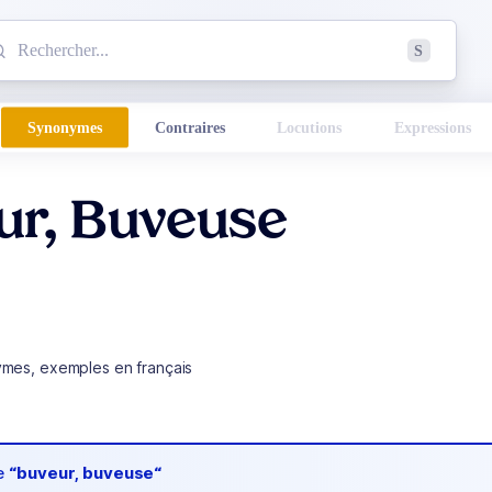
mmencez à chercher un mot dans le dictionnaire :
S
esults found.
Synonymes
Contraires
Locutions
Expressions
ur, Buveuse
ymes, exemples en français
de
“buveur, buveuse“