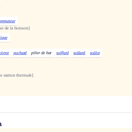
x
ommateur
se de la boisson]
lique
oivrot
pochard
pilier de bar
soiffard
soûlard
soûlot
e station thermale]
n