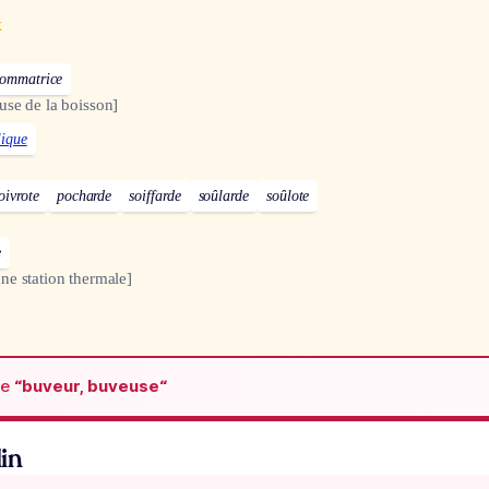
x
ommatrice
use de la boisson]
lique
oivrote
pocharde
soiffarde
soûlarde
soûlote
e
ne station thermale]
de
“buveur, buveuse“
in