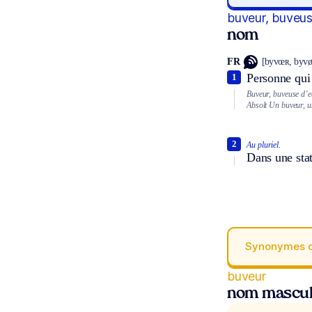
buveur, buveu
nom
FR
[byvœʀ, byvø
Personne qui
1
Buveur, buveuse d’e
Absolt
Un buveur, u
2
Au pluriel.
Dans une stat
Synonymes 
buveur
nom mascul