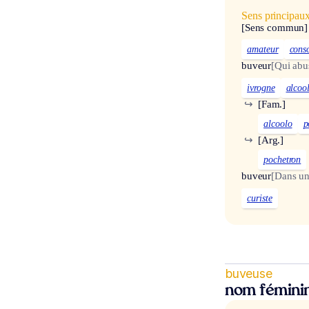
Sens principau
[Sens commun]
amateur
cons
buveur
[Qui abu
ivrogne
alcoo
↪
[Fam.]
alcoolo
p
↪
[Arg.]
pochetron
buveur
[Dans un
curiste
buveuse
nom fémini