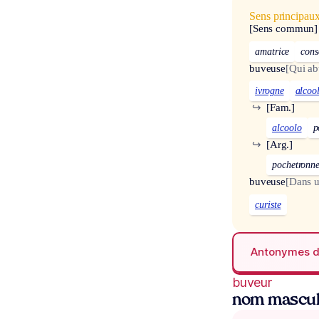
Sens principau
[Sens commun]
amatrice
cons
buveuse
[Qui ab
ivrogne
alcoo
↪
[Fam.]
alcoolo
p
↪
[Arg.]
pochetronn
buveuse
[Dans u
curiste
Antonymes 
buveur
nom mascul