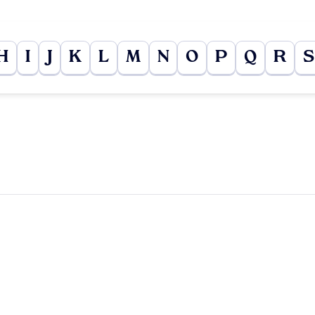
H
I
J
K
L
M
N
O
P
Q
R
S