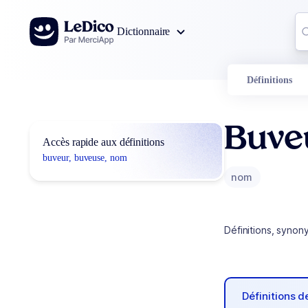
Aller au contenu
Co
Dictionnaire
0
r
Définitions
Buve
Accès rapide aux définitions
buveur, buveuse, nom
nom
Définitions, synon
Définitions 