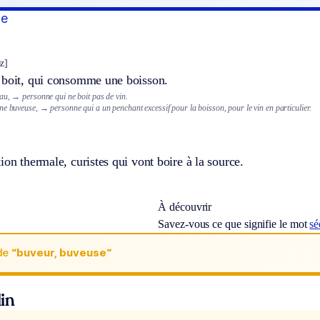
se
z]
 boit, qui consomme une boisson.
au,
→ personne qui ne boit pas de vin.
ne buveuse,
→ personne qui a un penchant excessif pour la boisson, pour le vin en particulier.
ion thermale, curistes qui vont boire à la source.
À découvrir
Savez-vous ce que signifie le mot
sé
de
“buveur, buveuse“
in