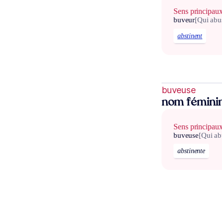
Sens principau
buveur
[Qui abu
abstinent
buveuse
nom fémini
Sens principau
buveuse
[Qui ab
abstinente