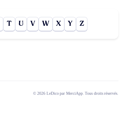
T
U
V
W
X
Y
Z
© 2026 LeDico par MerciApp. Tous droits réservés.