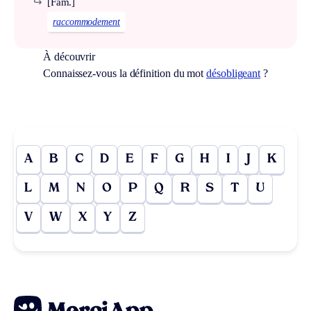
↪
[Fam.]
raccommodement
À découvrir
Connaissez-vous la définition du mot
désobligeant
?
A
B
C
D
E
F
G
H
I
J
K
L
M
N
O
P
Q
R
S
T
U
V
W
X
Y
Z