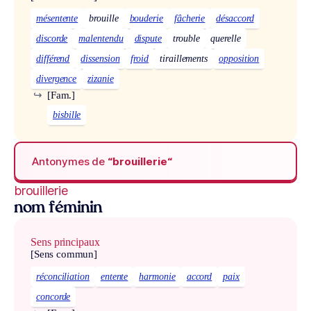
mésentente
brouille
bouderie
fâcherie
désaccord
discorde
malentendu
dispute
trouble
querelle
différend
dissension
froid
tiraillements
opposition
divergence
zizanie
↪
[Fam.]
bisbille
Antonymes de
“brouillerie“
brouillerie
nom féminin
Sens principaux
[Sens commun]
réconciliation
entente
harmonie
accord
paix
concorde