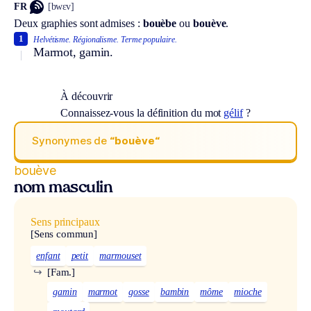
FR
[bwɛv]
Deux graphies sont admises :
bouèbe
ou
bouève
.
1
Helvétisme.
Régionalisme.
Terme populaire.
Marmot, gamin.
À découvrir
Connaissez-vous la définition du mot
gélif
?
Synonymes de
“bouève“
bouève
nom masculin
Sens principaux
[Sens commun]
enfant
petit
marmouset
↪
[Fam.]
gamin
marmot
gosse
bambin
môme
mioche