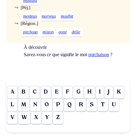
moutard
↪
[Péj.]
merdeux
morveux
mouflet
↪
[Région.]
pitchoun
miston
gone
drôle
À découvrir
Savez-vous ce que signifie le mot
porchaison
?
A
B
C
D
E
F
G
H
I
J
K
L
M
N
O
P
Q
R
S
T
U
V
W
X
Y
Z