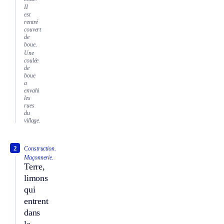
II
est
rentré
couvert
de
boue.
Une
coulée
de
boue
a
envahi
les
rues
du
village.
2
Construction.
Maçonnerie.
Terre,
limons
qui
entrent
dans