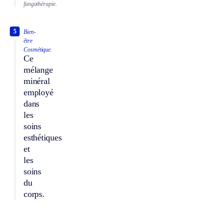
fangothérapie.
5
Bien-
être
Cosmétique.
Ce
mélange
minéral
employé
dans
les
soins
esthétiques
et
les
soins
du
corps.