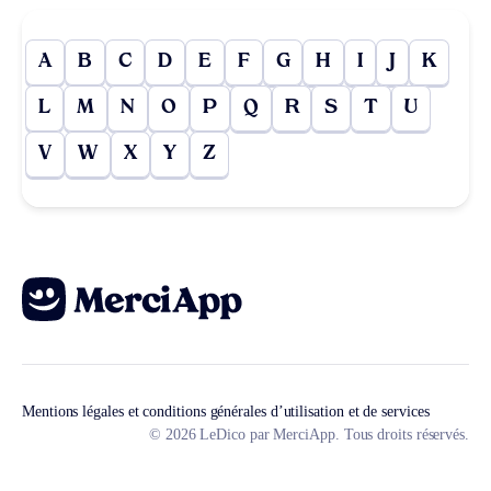
A
B
C
D
E
F
G
H
I
J
K
L
M
N
O
P
Q
R
S
T
U
V
W
X
Y
Z
Mentions légales et conditions générales d’utilisation et de services
© 2026 LeDico par MerciApp. Tous droits réservés.