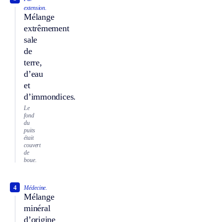
extension.
Mélange
extrêmement
sale
de
terre,
d’eau
et
d’immondices.
Le
fond
du
puits
était
couvert
de
boue.
4
Médecine.
Mélange
minéral
d’origine