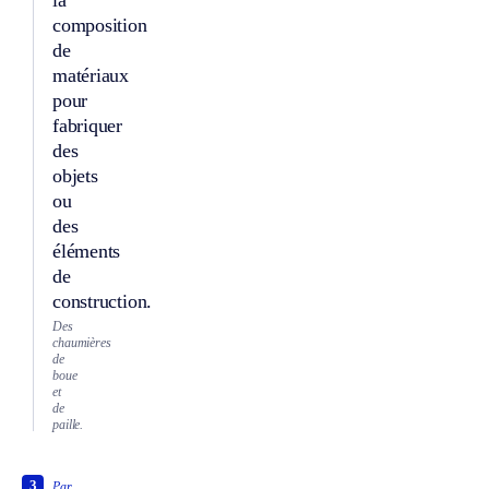
la
composition
de
matériaux
pour
fabriquer
des
objets
ou
des
éléments
de
construction.
Des
chaumières
de
boue
et
de
paille.
3
Par