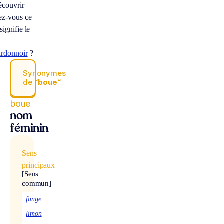
écouvrir
ez-vous ce
signifie le
ardonnoir
?
Synonymes
de
“boue“
boue
nom
féminin
Sens
principaux
[Sens
commun]
fange
limon