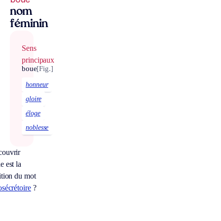
nom
féminin
Sens
principaux
boue
[Fig.]
honneur
gloire
éloge
noblesse
couvrir
e est la
ition du mot
osécrétoire
?