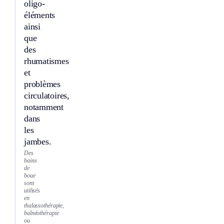
oligo-
éléments
ainsi
que
des
rhumatismes
et
problèmes
circulatoires,
notamment
dans
les
jambes.
Des
bains
de
boue
sont
utilisés
en
thalassothérapie,
balnéothérapie
ou