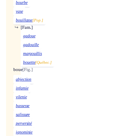
bourbe
vase
bouillasse
[Pop.]
↪
[Fam.]
gadoue
gadouille
margouillis
bouette
[Québec.]
boue
[Fig.]
abjection
infamie
vilenie
bassesse
salissure
perversité
ignominie