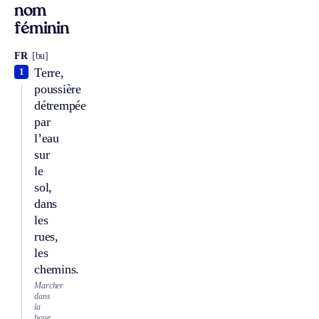
nom
féminin
FR
[bu]
Terre,
1
poussière
détrempée
par
l’eau
sur
le
sol,
dans
les
rues,
les
chemins.
Marcher
dans
la
boue.