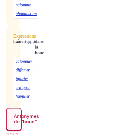
calomnie
abomination
Expressions
traîner
(qqn)
dans
la
boue
calomnier
diffamer
injurier
critiquer
humilier
Antonymes
de
“boue“
boue