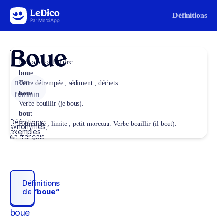
Aller au contenu
Définitions
Boue
Ne pas confondre
boue
nom
Terre détrempée ; sédiment ; déchets.
bous
féminin
Verbe bouillir (je bous).
bout
Définitions,
Extrémité ; limite ; petit morceau. Verbe bouillir (il bout).
synonymes,
exemples
en français
Définitions
de
“boue“
boue