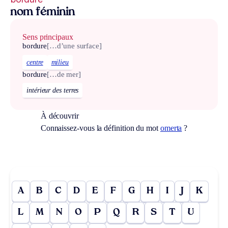
nom féminin
Sens principaux
bordure
[…d’une surface]
centre
milieu
bordure
[…de mer]
intérieur des terres
À découvrir
Connaissez-vous la définition du mot
omerta
?
A
B
C
D
E
F
G
H
I
J
K
L
M
N
O
P
Q
R
S
T
U