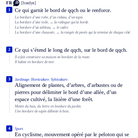
FR
[bɔʀdyʀ]
Ce qui garnit le bord de qqch ou le renforce.
1
La bordure d’une robe, d’un rideau, d’un tapis.
La bordure d’une voile,
→ la ralingue qui la borde.
La bordure d’un tableau,
→ le cadre.
La bordure d’une chaussée,
→ la rangée de pavés qui la termine de chaque côté.
Ce qui s’étend le long de qqch, sur le bord de qqch.
2
Il a fait construire sa maison en bordure de la route.
Il habite en bordure de mer.
3
Jardinage.
Horticulture.
Sylviculture.
Alignement de plantes, d’arbres, d’arbustes ou de
pierres pour délimiter le bord d’une allée, d’un
espace cultivé, la lisière d’une forêt.
Mettre du buis, du lierre en bordure du jardin.
Une bordure de sapin délimite le bois.
4
Sport.
En cyclisme, mouvement opéré par le peloton qui se