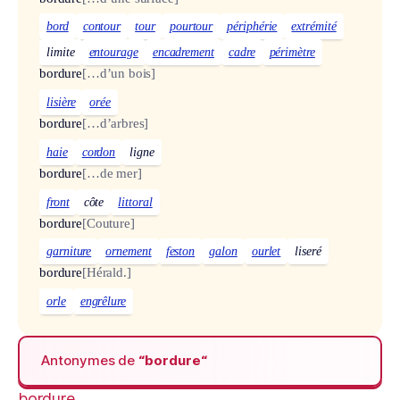
bord
contour
tour
pourtour
périphérie
extrémité
limite
entourage
encadrement
cadre
périmètre
bordure
[…d’un bois]
lisière
orée
bordure
[…d’arbres]
haie
cordon
ligne
bordure
[…de mer]
front
côte
littoral
bordure
[Couture]
garniture
ornement
feston
galon
ourlet
liseré
bordure
[Hérald.]
orle
engrêlure
Antonymes de
“bordure“
bordure