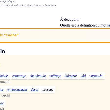
tion publique.
e assurant la direction des ressources humaines.
À découvrir
Quelle est la définition du mot
l
de
“cadre“
in
x
châssis
entourage
chambranle
coffrage
huisserie
bâti
cartouche
ement]
nce
environnement
décor
paysage
r qqch]
nte
té]