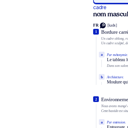
cadre
nom mascul
FR
[kadʀ]
Bordure carr
1
Un cadre oblong, ro
Un cadre sculpté, d
a
Par métonymie.
Le tableau 
Dans son salon,
b
Architecture.
Moulure qui 
Environnemen
2
Nous avons mangé da
Cette bastide est si
a
Par extension.
Entourage, m