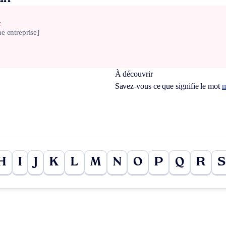
x
e entreprise]
À découvrir
Savez-vous ce que signifie le mot
m
H
I
J
K
L
M
N
O
P
Q
R
S