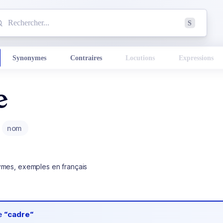
mmencez à chercher un mot dans le dictionnaire :
S
esults found.
Synonymes
Contraires
Locutions
Expressions
e
nom
ymes, exemples en français
de
“cadre“