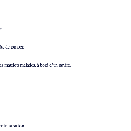
e.
âte de tomber.
des matelots malades, à bord d’un navire.
ministration.