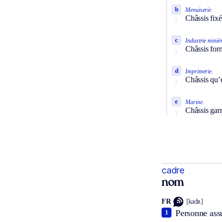
b
Menuiserie.
Châssis fixé
c
Industrie miniè
Châssis form
d
Imprimerie.
Châssis qu’o
e
Marine.
Châssis garn
cadre
nom
FR
[kadʀ]
Personne assu
1