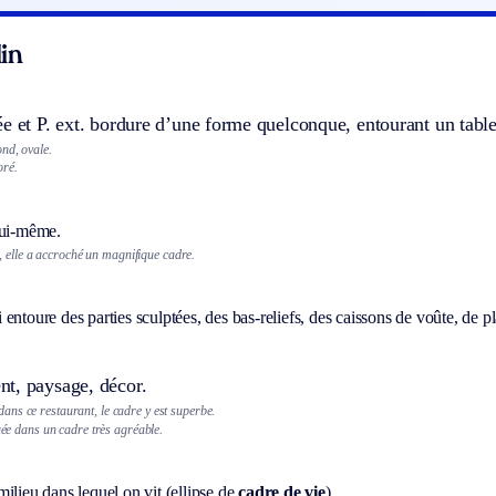
in
ée et
P. ext.
bordure d’une forme quelconque, entourant un table
nd, ovale.
oré.
lui-même.
 elle a accroché un magnifique cadre.
entoure des parties sculptées, des bas-reliefs, des caissons de voûte, de p
t, paysage, décor.
ns ce restaurant, le cadre y est superbe.
tuée dans un cadre très agréable.
ilieu dans lequel on vit (ellipse de
cadre de vie
).