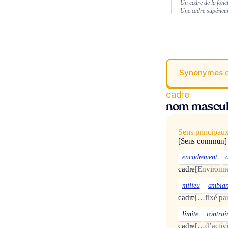
Un cadre de la fonc
Une cadre supérieur
Synonymes 
cadre
nom mascul
Sens principau
[Sens commun]
encadrement
cadre
[Environn
milieu
ambia
cadre
[…fixé pa
limite
contrai
cadre
[…d’activi