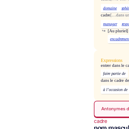
domaine
sphè
cadre
[…dans un
manager
resp
↪
[Au pluriel]
encadremen
Expressions
entrer dans le c
faire partie de
dans le cadre d
à l’occasion de
Antonymes 
cadre
nom mascul