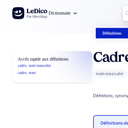
Aller au contenu
Co
Dictionnaire
0
r
Définitions
Cadr
Accès rapide aux définitions
cadre, nom masculin
cadre, nom
nom masculin
Définitions, synon
Définitions 