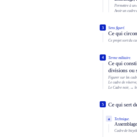
Permettre à un 
Avoir un cadre 
3
Sens figuré.
Ce qui circon
Ce projet sort du ca
4
Terme militaire.
Ce qui consti
divisions ou 
Figurer sur les cad
Le cadre de réserve
Le Cadre noir,
→ le
Ce qui sert d
5
a
Technique.
Assemblage 
Cadre de bicycle