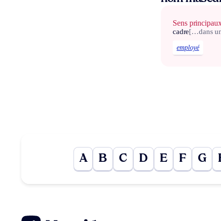
Sens principau
cadre
[…dans un
employé
A
B
C
D
E
F
G