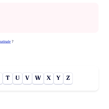
atinale
?
T
U
V
W
X
Y
Z