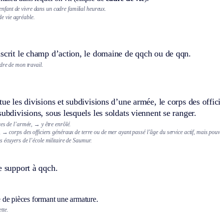
enfant de vivre dans un cadre familial heureux.
de vie agréable.
scrit le champ d’action, le domaine de qqch ou de qqn.
dre de mon travail.
tue les divisions et subdivisions d’une armée, le corps des offic
subdivisions, sous lesquels les soldats viennent se ranger.
res de l’armée,
→ y être enrôlé.
,
→ corps des officiers généraux de terre ou de mer ayant passé l’âge du service actif, mais pouva
s écuyers de l’école militaire de Saumur.
e support à qqch.
de pièces formant une armature.
tte.