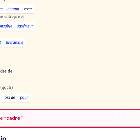
re
champ
zone
e entreprise]
onsable
supérieur
t
hiérarchie
adre de
e
(qqch)
lors de
pour
de
“cadre“
in