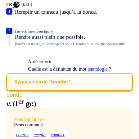
FR
[bɔ̃de]
Remplir un tonneau jusqu’à la bonde.
1
2
Par extension.
Sens figuré.
Rendre aussi plein que possible.
Bonder un navire, en le chargeant pour le rendre aussi complet que possible.
À découvrir
Quelle est la définition du mot
tératologie
?
Synonymes de
“bonder“
bonder
er
v. (1
gr.)
Sens principaux
[Sens commun]
bourrer
remplir
combler