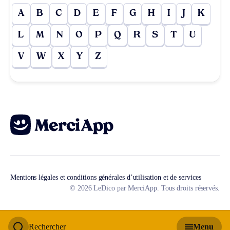
A
B
C
D
E
F
G
H
I
J
K
L
M
N
O
P
Q
R
S
T
U
V
W
X
Y
Z
Mentions légales et conditions générales d’utilisation et de services
© 2026 LeDico par MerciApp. Tous droits réservés.
Rechercher
Menu