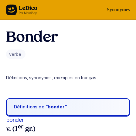
Aller au contenu
Synonymes
Bonder
verbe
Définitions, synonymes, exemples en français
Définitions de
“bonder“
bonder
er
v. (1
gr.)