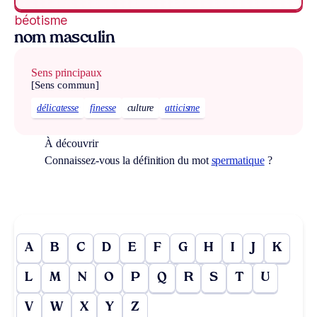
béotisme
nom masculin
Sens principaux
[Sens commun]
délicatesse
finesse
culture
atticisme
À découvrir
Connaissez-vous la définition du mot
spermatique
?
A
B
C
D
E
F
G
H
I
J
K
L
M
N
O
P
Q
R
S
T
U
V
W
X
Y
Z