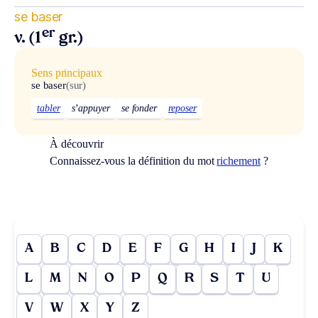
se baser
er
v. (1
gr.)
Sens principaux
se baser
(sur)
tabler
s’appuyer
se fonder
reposer
À découvrir
Connaissez-vous la définition du mot
richement
?
A
B
C
D
E
F
G
H
I
J
K
L
M
N
O
P
Q
R
S
T
U
V
W
X
Y
Z