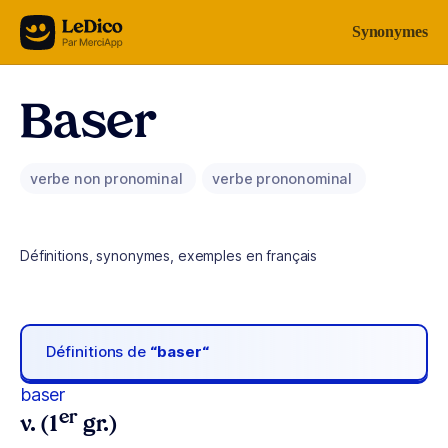
Aller au contenu
Synonymes
Baser
verbe non pronominal
verbe prononominal
Définitions, synonymes, exemples en français
Définitions de
“baser“
baser
er
v. (1
gr.)