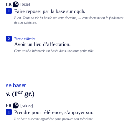
FR
[baze]
Faire reposer par la base sur qqch.
1
P. ext.
Toute sa vie fut basée sur cette doctrine,
→ cette doctrine est le fondement
de son existence.
2
Terme militaire.
Avoir un lieu d’affectation.
Cette unité d’infanterie est basée dans une toute petite ville.
se baser
er
v. (1
gr.)
FR
[səbaze]
Prendre pour référence, s’appuyer sur.
1
Il se base sur cette hypothèse pour prouver son théorème.