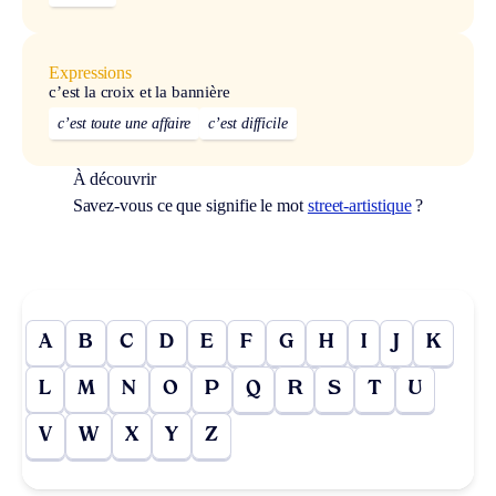
Expressions
c’est la croix et la bannière
c’est toute une affaire
c’est difficile
À découvrir
Savez-vous ce que signifie le mot
street-artistique
?
A
B
C
D
E
F
G
H
I
J
K
L
M
N
O
P
Q
R
S
T
U
V
W
X
Y
Z