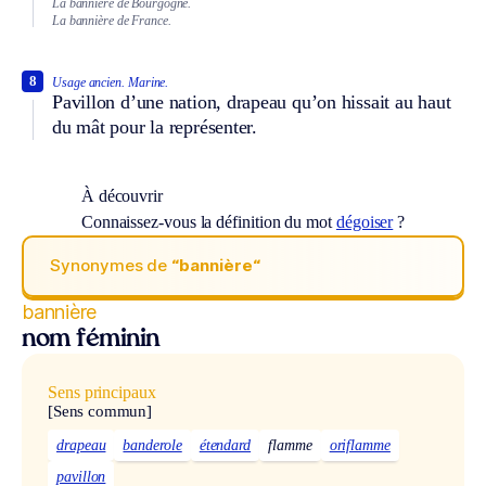
La bannière de Bourgogne.
La bannière de France.
8
Usage ancien.
Marine.
Pavillon d’une nation, drapeau qu’on hissait au haut
du mât pour la représenter.
À découvrir
Connaissez-vous la définition du mot
dégoiser
?
Synonymes de
“bannière“
bannière
nom féminin
Sens principaux
[Sens commun]
drapeau
banderole
étendard
flamme
oriflamme
pavillon