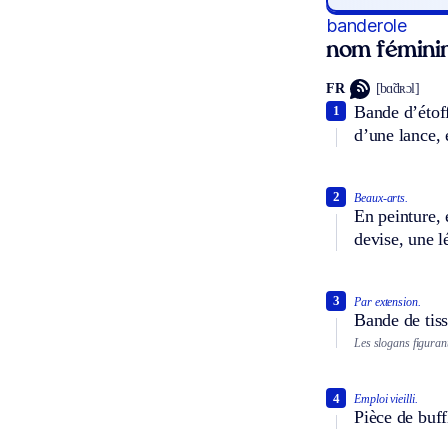
banderole
nom fémini
FR
[bɑ̃dʀɔl]
Bande d’étoff
1
d’une lance, 
2
Beaux-arts.
En peinture, 
devise, une l
3
Par extension.
Bande de tiss
Les slogans figurant
4
Emploi vieilli.
Pièce de buff