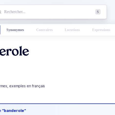
mmencez à chercher un mot dans le dictionnaire :
S
esults found.
Synonymes
Contraires
Locutions
Expressions
erole
ymes, exemples en français
de
“banderole“