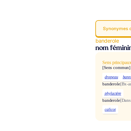
Synonymes 
banderole
nom fémini
Sens principau
[Sens commun]
drapeau
bann
banderole
[Bx-ar
phylactère
banderole
[Dans
calicot