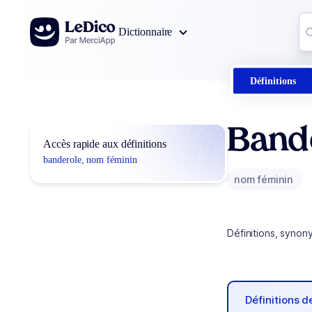
Aller au contenu
Co
Dictionnaire
0
r
Définitions
Band
Accès rapide aux définitions
banderole, nom féminin
nom féminin
Définitions, synon
Définitions 