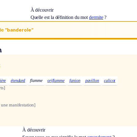
À découvrir
Quelle est la définition du mot
dermite
?
de
“banderole“
n
x
ière
étendard
flamme
oriflamme
fanion
pavillon
calicot
ts]
 une manifestation]
À découvrir