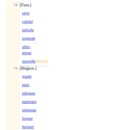
↪
[Fam.]
tarte
calotte
taloche
torgnole
aller-
retour
mornifle
[Vieilli]
↪
[Région.]
rouste
pain
pâtisson
pastisson
talmouse
beigne
beignet