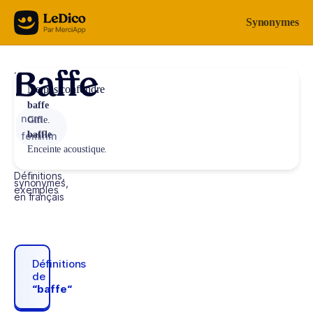
Aller au contenu
Synonymes
Baffe
Ne pas confondre
baffe
nom
Gifle.
baffle
féminin
Enceinte acoustique.
Définitions,
synonymes,
exemples
en français
Définitions
de
“baffe“