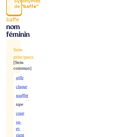
Synonymes
de
“baffe“
baffe
nom
féminin
Sens
principaux
[Sens
commun]
gifle
claque
soufflet
tape
coup
va-
et-
vient