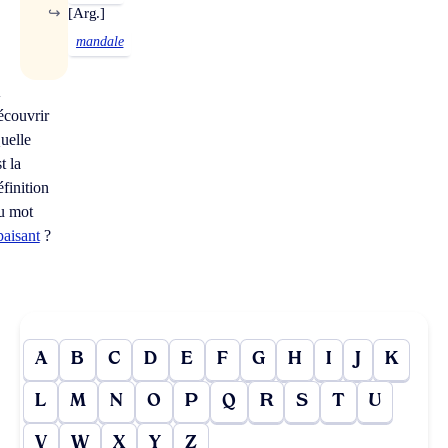
↪
[Arg.]
mandale
À
écouvrir
uelle
t la
éfinition
u mot
paisant
?
A
B
C
D
E
F
G
H
I
J
K
L
M
N
O
P
Q
R
S
T
U
V
W
X
Y
Z