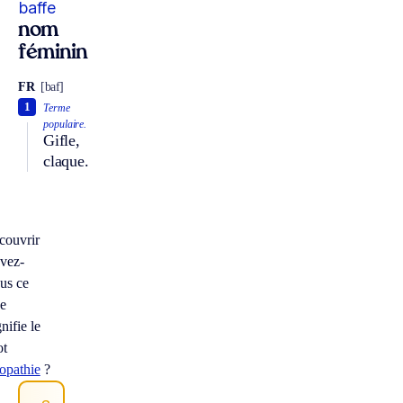
baffe
nom
féminin
FR
[baf]
1
Terme
populaire.
Gifle,
claque.
couvrir
vez-
us ce
e
gnifie le
ot
opathie
?