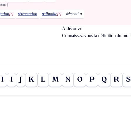
reur]
gation
[•]
rétractation
palinodie
[•]
démenti à
À découvrir
Connaissez-vous la définition du mot
H
I
J
K
L
M
N
O
P
Q
R
S