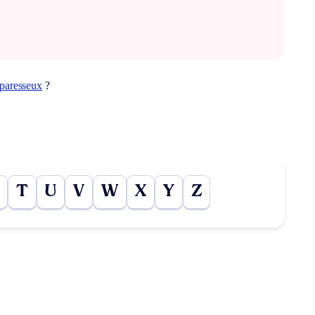
paresseux
?
T
U
V
W
X
Y
Z