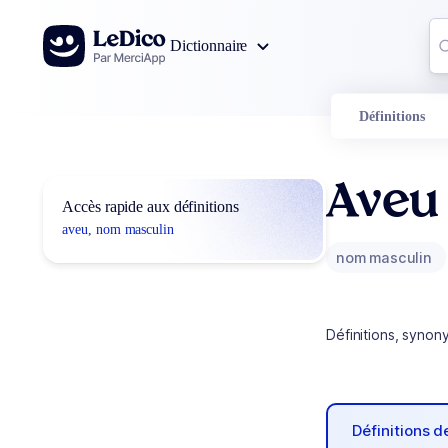
Aller au contenu
Co
Dictionnaire
0
r
Définitions
Aveu
Accès rapide aux définitions
aveu, nom masculin
nom masculin
Définitions, synon
Définitions 