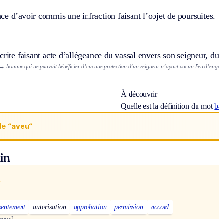
e d’avoir commis une infraction faisant l’objet de poursuites.
crite faisant acte d’allégeance du vassal envers son seigneur, duq
→ homme qui ne pouvait bénéficier d’aucune protection d’un seigneur n’ayant aucun lien d’enga
À découvrir
Quelle est la définition du mot
b
de
“aveu“
in
x
sentement
autorisation
approbation
permission
accord
reur]