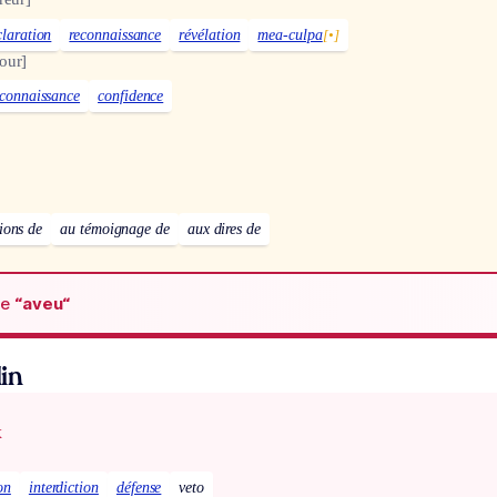
claration
reconnaissance
révélation
mea-culpa
[•]
our]
econnaissance
confidence
tions de
au témoignage de
aux dires de
de
“aveu“
in
x
on
interdiction
défense
veto