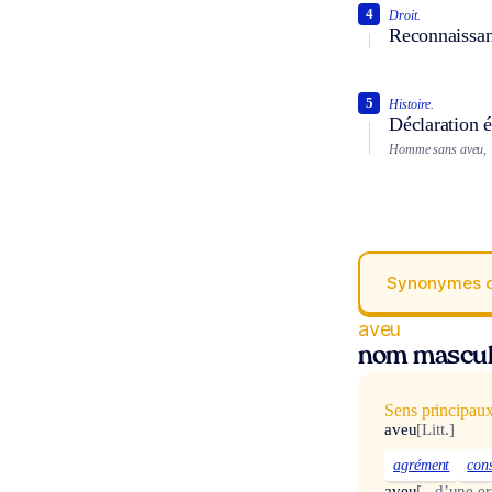
4
Droit.
Reconnaissanc
5
Histoire.
Déclaration é
Homme sans aveu,
Synonymes 
aveu
nom mascul
Sens principau
aveu
[Litt.]
agrément
con
aveu
[...d’une er