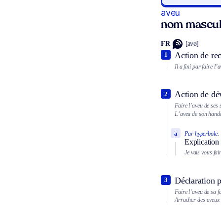
aveu
nom mascul
FR
[avø]
Action de rec
1
Il a fini par faire l’
Action de dév
2
Faire l’aveu de ses 
L’aveu de son handic
a
Par hyperbole.
Explication 
Je vais vous fai
Déclaration p
3
Faire l’aveu de sa f
Arracher des aveux 