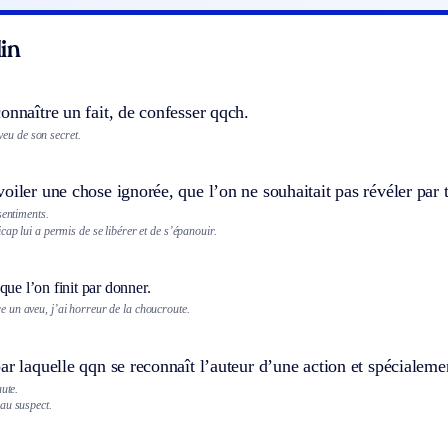
in
onnaître un fait, de confesser qqch.
aveu de son secret.
oiler une chose ignorée, que l’on ne souhaitait pas révéler par t
sentiments.
ap lui a permis de se libérer et de s’épanouir.
que l’on finit par donner.
re un aveu, j’ai horreur de la choucroute.
ar laquelle qqn se reconnaît l’auteur d’une action et spécialem
aute.
au suspect.