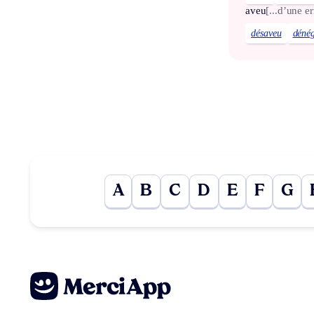
aveu
[...d’une er
désaveu
déné
A
B
C
D
E
F
G