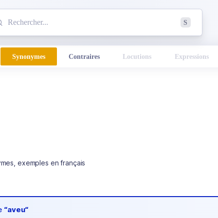
mmencez à chercher un mot dans le dictionnaire :
S
esults found.
Synonymes
Contraires
Locutions
Expressions
ymes, exemples en français
de
“aveu“