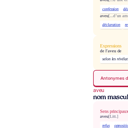
confession
dé
aveu
[...d’un am
déclaration
r
Expressions
de l’aveu de
selon les révéla
Antonymes 
aveu
nom mascul
Sens principau
aveu
[Litt.]
refus
oppositi