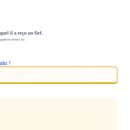
uel il a reçu un fief.
gement envers lui.
ader
?