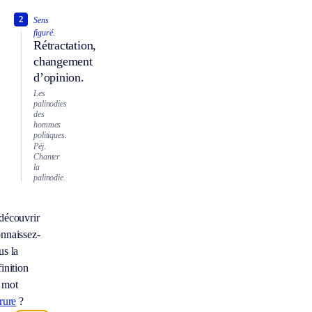
2
Sens
figuré.
Rétractation,
changement
d’opinion.
Les
palinodies
des
hommes
politiques.
Péj.
Chanter
la
palinodie.
découvrir
nnaissez-
us la
inition
 mot
rure
?