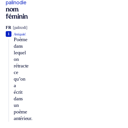
palinodie
nom
féminin
FR
[palinɔdi]
1
Antiquité.
Poème
dans
lequel
on
rétracte
ce
qu’on
a
écrit
dans
un
poème
antérieur.