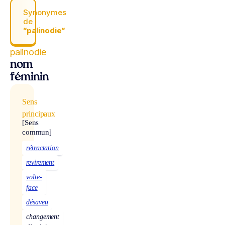
Synonymes
de
“palinodie“
palinodie
nom
féminin
Sens
principaux
[Sens
commun]
rétractation
revirement
volte-
face
désaveu
changement