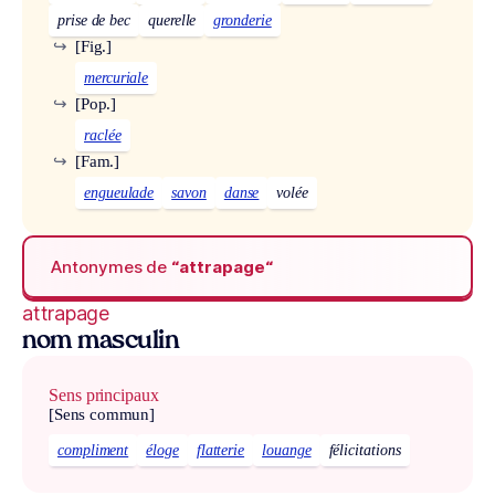
prise de bec
querelle
gronderie
↪
[Fig.]
mercuriale
↪
[Pop.]
raclée
↪
[Fam.]
engueulade
savon
danse
volée
Antonymes de
“attrapage“
attrapage
nom masculin
Sens principaux
[Sens commun]
compliment
éloge
flatterie
louange
félicitations