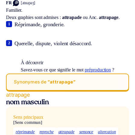
FR
[atʀapaʒ]
Familier.
Deux graphies sont admises :
attrapade
ou
Anc.
attrapage
.
Réprimande, gronderie.
1
Querelle, dispute, violent désaccord.
2
À découvrir
Savez-vous ce que signifie le mot
préproduction
?
Synonymes de
“attrapage“
attrapage
nom masculin
Sens principaux
[Sens commun]
réprimande
reproche
attrapade
semonce
altercation