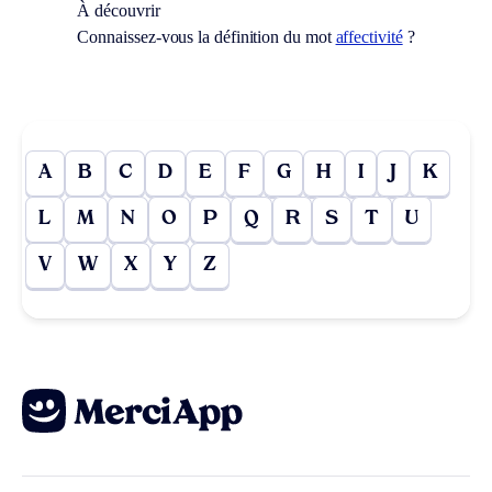
À découvrir
Connaissez-vous la définition du mot
affectivité
?
A
B
C
D
E
F
G
H
I
J
K
L
M
N
O
P
Q
R
S
T
U
V
W
X
Y
Z