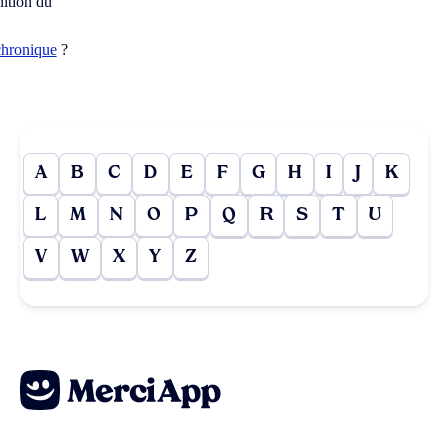
nition du
chronique
?
A
B
C
D
E
F
G
H
I
J
K
L
M
N
O
P
Q
R
S
T
U
V
W
X
Y
Z