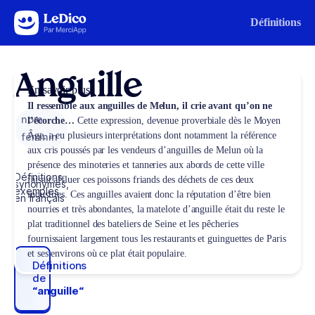
Aller au contenu
Définitions
Anguille
En savoir plus
Il ressemble aux anguilles de Melun, il crie avant qu’on ne
nom
l’écorche…
Cette expression, devenue proverbiale dès le Moyen
Âge, a eu plusieurs interprétations dont notamment la référence
féminin
aux cris poussés par les vendeurs d’anguilles de Melun où la
présence des minoteries et tanneries aux abords de cette ville
Définitions,
faisait affluer ces poissons friands des déchets de ces deux
synonymes,
exemples
industries. Ces anguilles avaient donc la réputation d’être bien
en français
nourries et très abondantes, la matelote d’anguille était du reste le
plat traditionnel des bateliers de Seine et les pêcheries
fournissaient largement tous les restaurants et guinguettes de Paris
et ses environs où ce plat était populaire.
Définitions
de
“anguille“