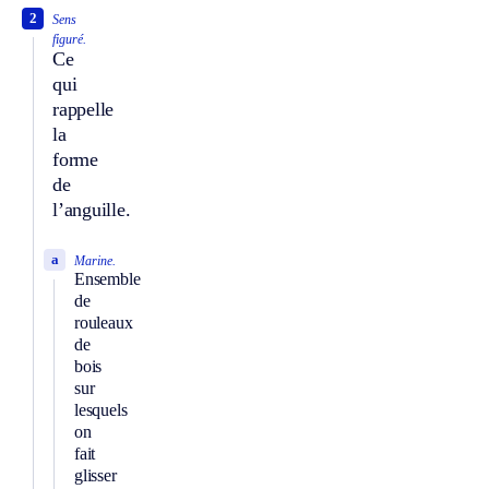
2
Sens
figuré.
Ce
qui
rappelle
la
forme
de
l’anguille.
a
Marine.
Ensemble
de
rouleaux
de
bois
sur
lesquels
on
fait
glisser