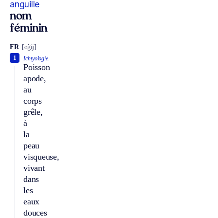
anguille
nom
féminin
FR
[ɑ̃gij]
1
Ichtyologie.
Poisson
apode,
au
corps
grêle,
à
la
peau
visqueuse,
vivant
dans
les
eaux
douces