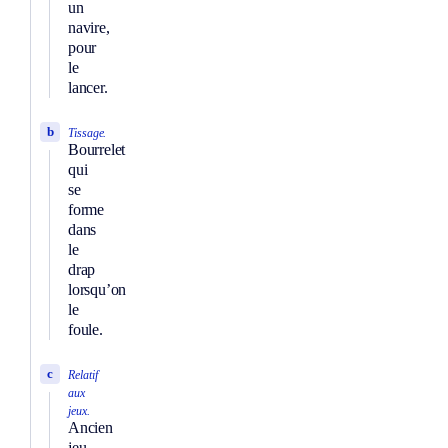
un
navire,
pour
le
lancer.
b
Tissage.
Bourrelet
qui
se
forme
dans
le
drap
lorsqu’on
le
foule.
c
Relatif
aux
jeux.
Ancien
jeu