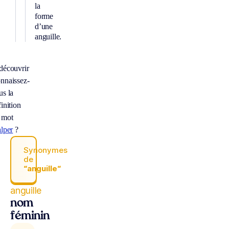
la
forme
d’une
anguille.
découvrir
nnaissez-
us la
inition
 mot
alper
?
Synonymes
de
“anguille“
anguille
nom
féminin