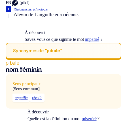
FR
[pibal]
1
Régionalisme.
Ichtyologie.
Alevin de l’anguille européenne.
À découvrir
Savez-vous ce que signifie le mot
impatrié
?
Synonymes de
“pibale“
pibale
nom féminin
Sens principaux
[Sens commun]
anguille
civelle
À découvrir
Quelle est la définition du mot
miséréré
?