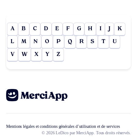
A
B
C
D
E
F
G
H
I
J
K
L
M
N
O
P
Q
R
S
T
U
V
W
X
Y
Z
Mentions légales et conditions générales d’utilisation et de services
© 2026 LeDico par MerciApp. Tous droits réservés.