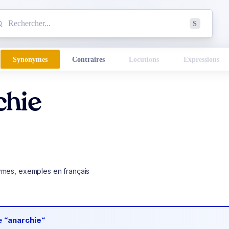
mmencez à chercher un mot dans le dictionnaire :
S
esults found.
Synonymes
Contraires
Locutions
Expressions
chie
ymes, exemples en français
de
“anarchie“