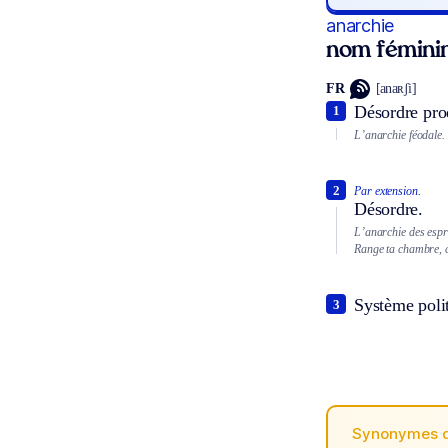
anarchie
nom fémini
FR
[anaʀʃi]
Désordre pro
1
L’anarchie féodale.
2
Par extension.
Désordre.
L’anarchie des espri
Range ta chambre, c
Système polit
3
Synonymes 