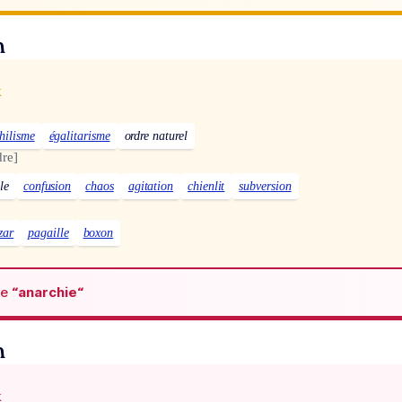
n
x
hilisme
égalitarisme
ordre naturel
re]
le
confusion
chaos
agitation
chienlit
subversion
zar
pagaille
boxon
de
“anarchie“
n
x