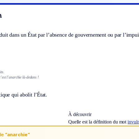
n
duit dans un État par l’absence de gouvernement ou par l’impui
ts.
’est l’anarchie là-dedans !
ique qui abolit l’État.
À découvrir
Quelle est la définition du mot
invuln
de
“anarchie“