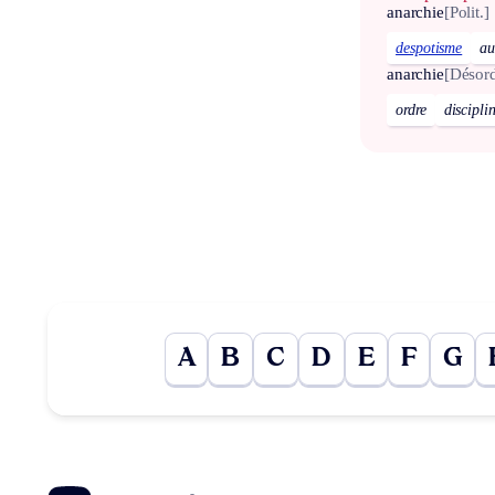
anarchie
[Polit.]
despotisme
au
anarchie
[Désord
ordre
discipli
A
B
C
D
E
F
G