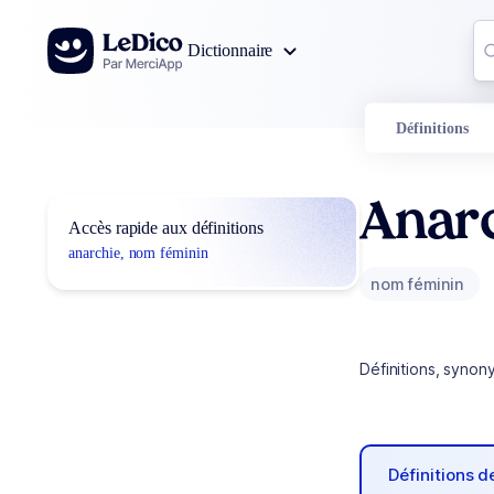
Aller au contenu
Co
Dictionnaire
0
r
Définitions
Anar
Accès rapide aux définitions
anarchie, nom féminin
nom féminin
Définitions, synon
Définitions 