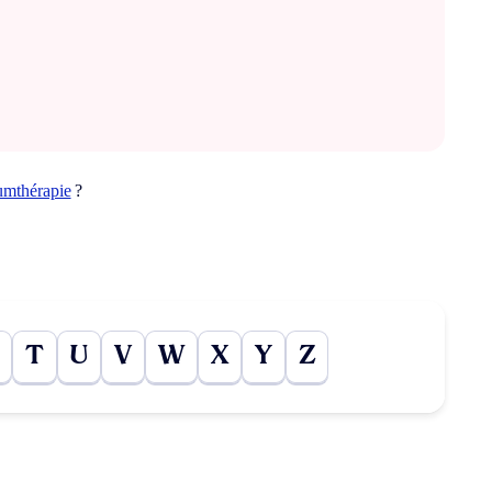
umthérapie
?
T
U
V
W
X
Y
Z