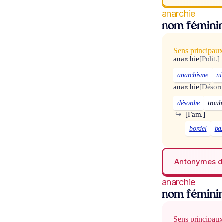
anarchie
nom fémini
Sens principau
anarchie
[Polit.]
anarchisme
ni
anarchie
[Désord
désordre
troub
↪
[Fam.]
bordel
ba
Antonymes 
anarchie
nom fémini
Sens principau