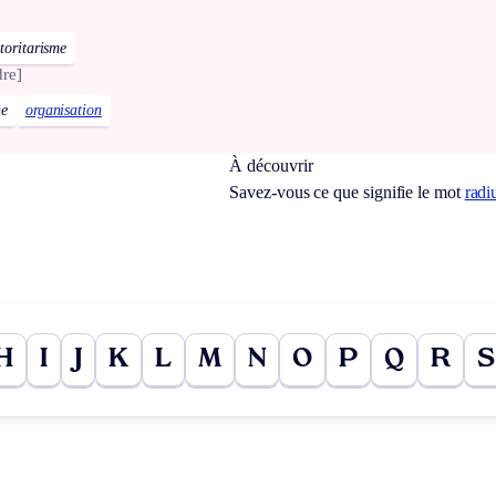
toritarisme
re]
ne
organisation
À découvrir
Savez-vous ce que signifie le mot
radi
H
I
J
K
L
M
N
O
P
Q
R
S