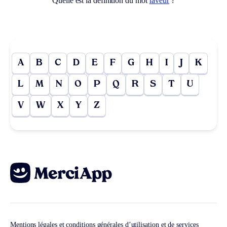
Quelle est la définition du mot
raveur
?
A
B
C
D
E
F
G
H
I
J
K
L
M
N
O
P
Q
R
S
T
U
V
W
X
Y
Z
Mentions légales et conditions générales d’utilisation et de services