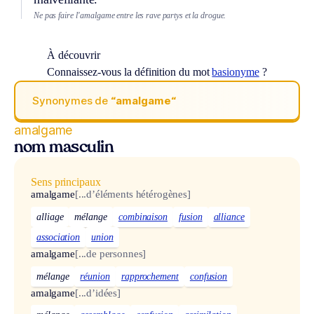
Ne pas faire l’amalgame entre les rave partys et la drogue.
À découvrir
Connaissez-vous la définition du mot
basionyme
?
Synonymes de
“amalgame“
amalgame
nom masculin
Sens principaux
amalgame
[...d’éléments hétérogènes]
alliage
mélange
combinaison
fusion
alliance
association
union
amalgame
[...de personnes]
mélange
réunion
rapprochement
confusion
amalgame
[...d’idées]