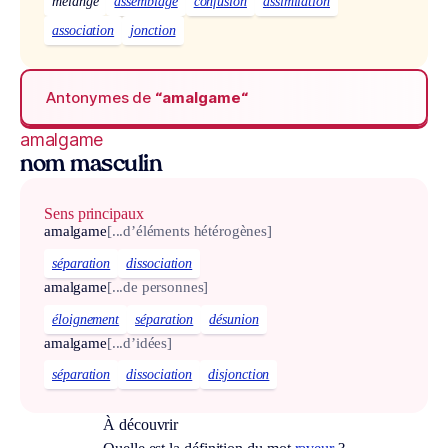
mélange
assemblage
confusion
assimilation
association
jonction
Antonymes de
“amalgame“
amalgame
nom masculin
Sens principaux
amalgame
[...d’éléments hétérogènes]
séparation
dissociation
amalgame
[...de personnes]
éloignement
séparation
désunion
amalgame
[...d’idées]
séparation
dissociation
disjonction
À découvrir