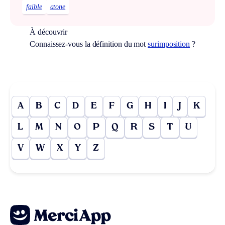
faible
atone
À découvrir
Connaissez-vous la définition du mot
surimposition
?
A
B
C
D
E
F
G
H
I
J
K
L
M
N
O
P
Q
R
S
T
U
V
W
X
Y
Z