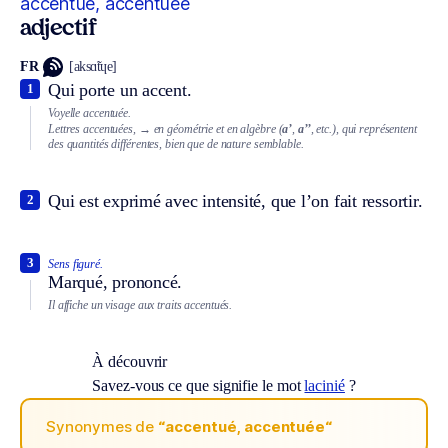
accentué, accentuée
adjectif
FR
[aksɑ̃tɥe]
Qui porte un accent.
1
Voyelle accentuée.
Lettres accentuées,
→ en géométrie et en algèbre (
a’
,
a’’
, etc.), qui représentent
des quantités différentes, bien que de nature semblable.
Qui est exprimé avec intensité, que l’on fait ressortir.
2
3
Sens figuré.
Marqué, prononcé.
Il affiche un visage aux traits accentués.
À découvrir
Savez-vous ce que signifie le mot
lacinié
?
Synonymes de
“accentué, accentuée“