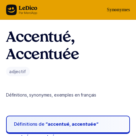
Aller au contenu
Synonymes
Accentué,
Accentuée
adjectif
Définitions, synonymes, exemples en français
Définitions de
“accentué, accentuée“