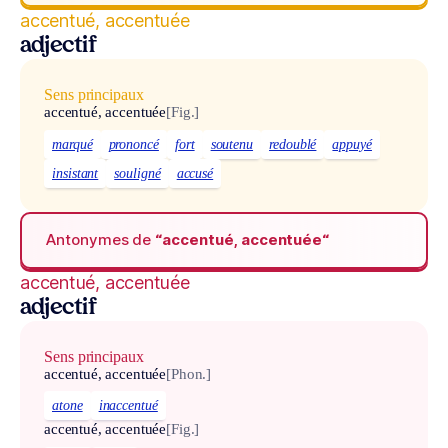
accentué, accentuée
adjectif
Sens principaux
accentué, accentuée
[Fig.]
marqué
prononcé
fort
soutenu
redoublé
appuyé
insistant
souligné
accusé
Antonymes de
“accentué, accentuée“
accentué, accentuée
adjectif
Sens principaux
accentué, accentuée
[Phon.]
atone
inaccentué
accentué, accentuée
[Fig.]