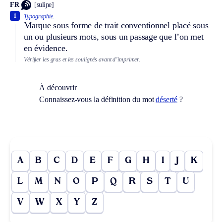
FR
[suliɲe]
1
Typographie.
Marque sous forme de trait conventionnel placé sous
un ou plusieurs mots, sous un passage que l’on met
en évidence.
Vérifier les gras et les soulignés avant d’imprimer.
À découvrir
Connaissez-vous la définition du mot
déserté
?
A
B
C
D
E
F
G
H
I
J
K
L
M
N
O
P
Q
R
S
T
U
V
W
X
Y
Z