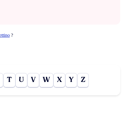
ettino
?
T
U
V
W
X
Y
Z