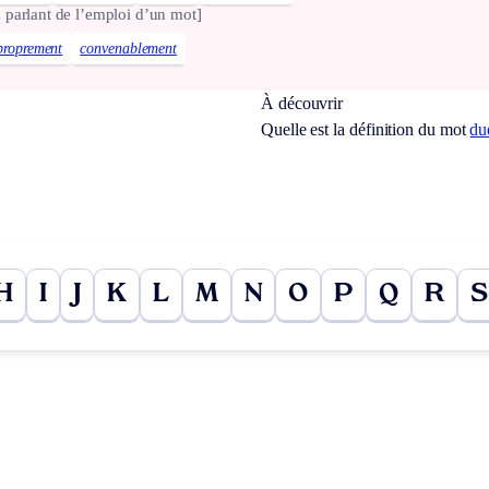
 parlant de l’emploi d’un mot]
proprement
convenablement
À découvrir
Quelle est la définition du mot
du
H
I
J
K
L
M
N
O
P
Q
R
S