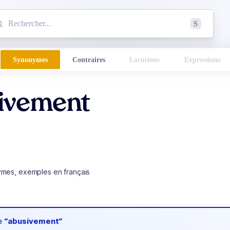
mmencez à chercher un mot dans le dictionnaire :
S
esults found.
Synonymes
Contraires
Locutions
Expressions
ivement
ymes, exemples en français
de
“abusivement“