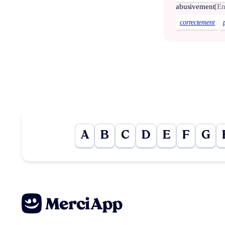
abusivement
[En
correctement
A
B
C
D
E
F
G