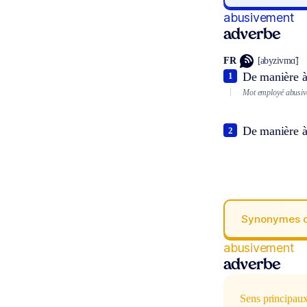
abusivement
adverbe
FR
[abyzivmɑ̃]
De manière à
1
Mot employé abusiv
De manière à 
2
Synonymes 
abusivement
adverbe
Sens principau