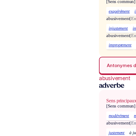
[Sens commun]
exagérément
abusivement
[En
injustement
i
abusivement
[En
improprement
Antonymes 
abusivement
adverbe
Sens principau
[Sens commun]
modérément
m
abusivement
[En
justement
à ju