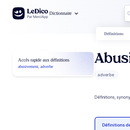
Aller au contenu
Co
Dictionnaire
0
r
Définitions
Abus
Accès rapide aux définitions
abusivement, adverbe
adverbe
Définitions, synon
Définitions 