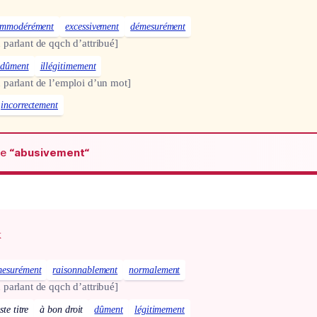
immodérément
excessivement
démesurément
 parlant de qqch d’attribué]
ndûment
illégitimement
 parlant de l’emploi d’un mot]
incorrectement
de
“abusivement“
x
esurément
raisonnablement
normalement
 parlant de qqch d’attribué]
ste titre
à bon droit
dûment
légitimement