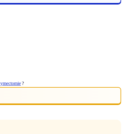
hymectomie
?