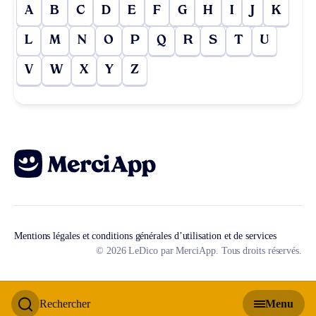
A
B
C
D
E
F
G
H
I
J
K
L
M
N
O
P
Q
R
S
T
U
V
W
X
Y
Z
Mentions légales et conditions générales d’utilisation et de services
© 2026 LeDico par MerciApp. Tous droits réservés.
Rechercher
Menu