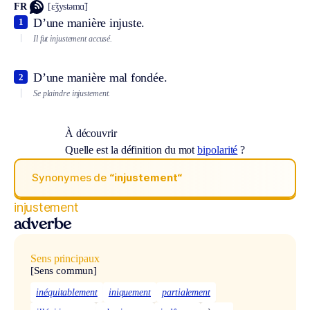
FR
[ɛ̃ʒystəmɑ̃]
D’une manière injuste.
1
Il fut injustement accusé.
D’une manière mal fondée.
2
Se plaindre injustement.
À découvrir
Quelle est la définition du mot
bipolarité
?
Synonymes de
“injustement“
injustement
adverbe
Sens principaux
[Sens commun]
inéquitablement
iniquement
partialement