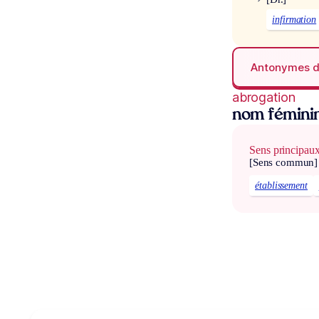
infirmation
Antonymes 
abrogation
nom fémini
Sens principau
[Sens commun]
établissement