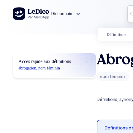
Aller au contenu
Co
Dictionnaire
0
r
Définitions
Abro
Accès rapide aux définitions
abrogation, nom féminin
nom féminin
Définitions, synon
Définitions 