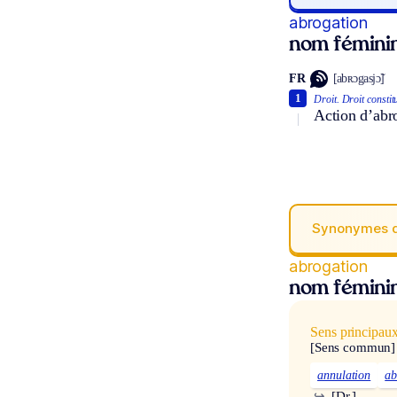
abrogation
nom fémini
FR
[abʀɔgasjɔ̃]
1
Droit.
Droit constit
Action d’abro
Synonymes 
abrogation
nom fémini
Sens principau
[Sens commun]
annulation
ab
↪
[Dr.]