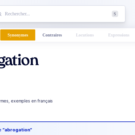
mmencez à chercher un mot dans le dictionnaire :
S
esults found.
Synonymes
Contraires
Locutions
Expressions
gation
ymes, exemples en français
de
“abrogation“