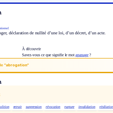
n
utionnel.
ger, déclaration de nullité d’une loi, d’un décret, d’un acte.
À découvrir
Savez-vous ce que signifie le mot
apanage
?
de
“abrogation“
n
x
olition
retrait
suppression
révocation
rupture
invalidation
résiliatio