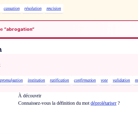
cassation
résolution
rescision
de
“abrogation“
n
x
promulgation
institution
ratification
confirmation
vote
validation
m
À découvrir
Connaissez-vous la définition du mot
déprolétariser
?