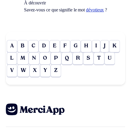
À découvrir
Savez-vous ce que signifie le mot
dévotieux
?
A
B
C
D
E
F
G
H
I
J
K
L
M
N
O
P
Q
R
S
T
U
V
W
X
Y
Z