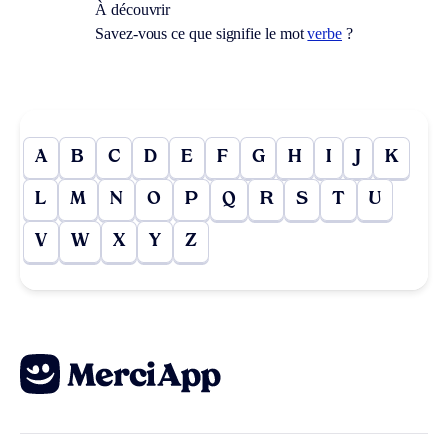
À découvrir
Savez-vous ce que signifie le mot
verbe
?
A
B
C
D
E
F
G
H
I
J
K
L
M
N
O
P
Q
R
S
T
U
V
W
X
Y
Z