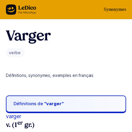
Aller au contenu
Synonymes
Varger
verbe
Définitions, synonymes, exemples en français
Définitions de
“varger“
varger
er
v. (1
gr.)