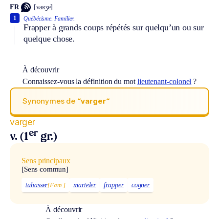
FR
[vaʀʒe]
1
Québécisme.
Familier.
Frapper à grands coups répétés sur quelqu’un ou sur
quelque chose.
À découvrir
Connaissez-vous la définition du mot
lieutenant-colonel
?
Synonymes de
“varger“
varger
er
v. (1
gr.)
Sens principaux
[Sens commun]
tabasser
[Fam.]
marteler
frapper
cogner
À découvrir