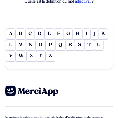
Quelle est la définition du mot
adjectival
?
A
B
C
D
E
F
G
H
I
J
K
L
M
N
O
P
Q
R
S
T
U
V
W
X
Y
Z
Mentions légales et conditions générales d’utilisation et de services