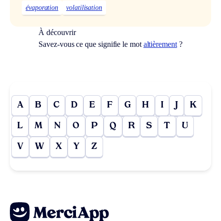
évaporation
volatilisation
À découvrir
Savez-vous ce que signifie le mot
altièrement
?
A
B
C
D
E
F
G
H
I
J
K
L
M
N
O
P
Q
R
S
T
U
V
W
X
Y
Z