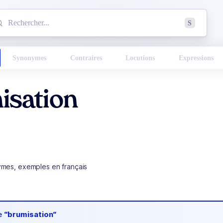
mmencez à chercher un mot dans le dictionnaire :
S
esults found.
Synonymes
Contraires
Locutions
Expressions
isation
ymes, exemples en français
de
“brumisation“