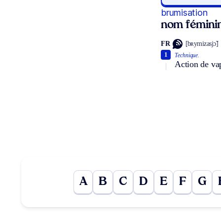
brumisation
nom fémini
FR
[bʀymizasjɔ̃]
1
Technique.
Action de vap
A
B
C
D
E
F
G