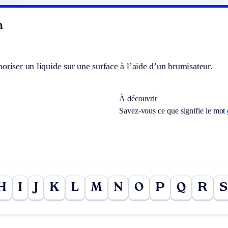
n
oriser un liquide sur une surface à l’aide d’un brumisateur.
À découvrir
Savez-vous ce que signifie le mot
H
I
J
K
L
M
N
O
P
Q
R
S