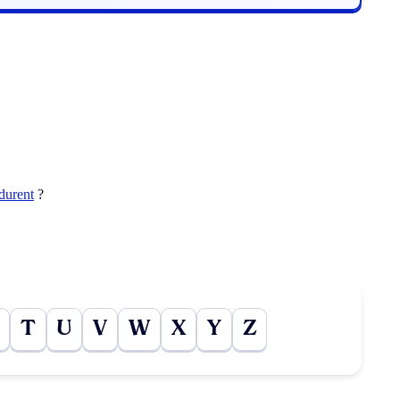
durent
?
T
U
V
W
X
Y
Z