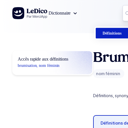
Aller au contenu
Co
Dictionnaire
0
r
Définitions
Brum
Accès rapide aux définitions
brumisation, nom féminin
nom féminin
Définitions, synon
Définitions 