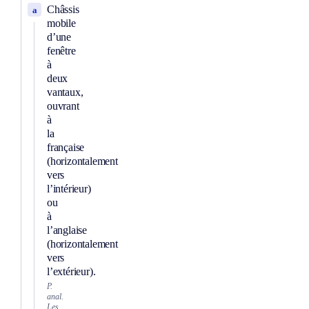
Châssis
a
mobile
d’une
fenêtre
à
deux
vantaux,
ouvrant
à
la
française
(horizontalement
vers
l’intérieur)
ou
à
l’anglaise
(horizontalement
vers
l’extérieur).
P.
anal.
Les