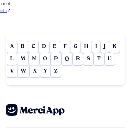
u mot
ashi
?
A
B
C
D
E
F
G
H
I
J
K
L
M
N
O
P
Q
R
S
T
U
V
W
X
Y
Z