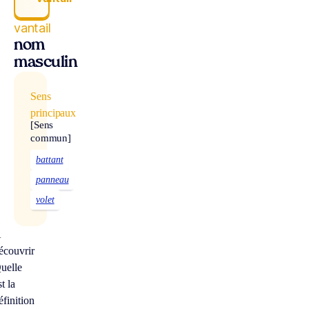
vantail
nom
masculin
Sens
principaux
[Sens
commun]
battant
panneau
volet
À
écouvrir
uelle
st la
éfinition