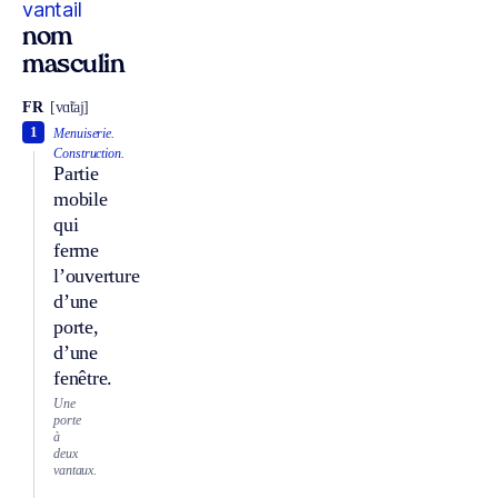
vantail
nom
masculin
FR
[vɑ̃taj]
1
Menuiserie.
Construction.
Partie
mobile
qui
ferme
l’ouverture
d’une
porte,
d’une
fenêtre.
Une
porte
à
deux
vantaux.