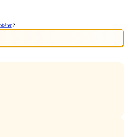
obérer
?