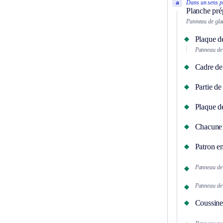
a
Dans un sens pa
Planche prép
Panneau de glac
Plaque de
Panneau de 
Cadre de 
Partie de 
Plaque d
Chacune d
Patron em
Panneau de
Panneau de 
Coussinet