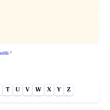
adille
?
T
U
V
W
X
Y
Z