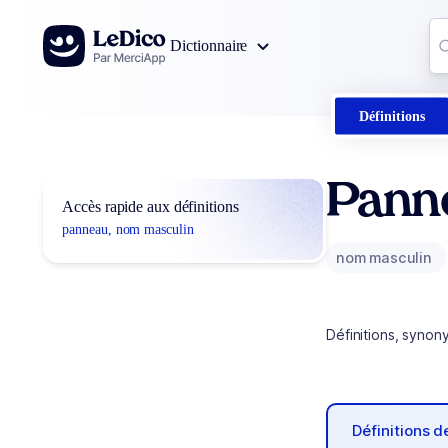
Aller au contenu
Co
Dictionnaire
0
r
Définitions
Pann
Accès rapide aux définitions
panneau, nom masculin
nom masculin
Définitions, synon
Définitions 