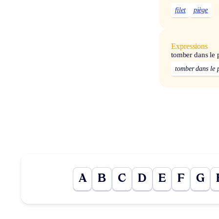
filet
piège
Expressions
tomber dans le
tomber dans le 
A
B
C
D
E
F
G