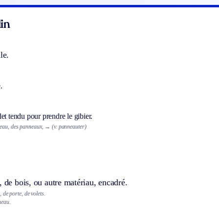
in
le.
.
et tendu pour prendre le gibier.
eau, des panneaux,
→
(v. panneauter)
, de bois, ou autre matériau, encadré.
de porte, de volets.
neau.