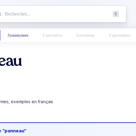
mmencez à chercher un mot dans le dictionnaire :
S
esults found.
Synonymes
Contraires
Locutions
Expressions
eau
ymes, exemples en français
de
“panneau“