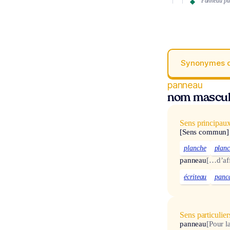
Panneau pub
Synonymes 
panneau
nom mascul
Sens principau
[Sens commun]
planche
planc
panneau
[…d’af
écriteau
panc
Sens particulier
panneau
[Pour l