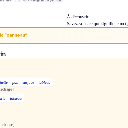
licitaire,
→ sur lequel on affiche des publicités.
À découvrir
Savez-vous ce que signifie le mot
de
“panneau“
in
x
hette
pan
surface
tableau
fichage]
arte
tableau
s
a chasse]