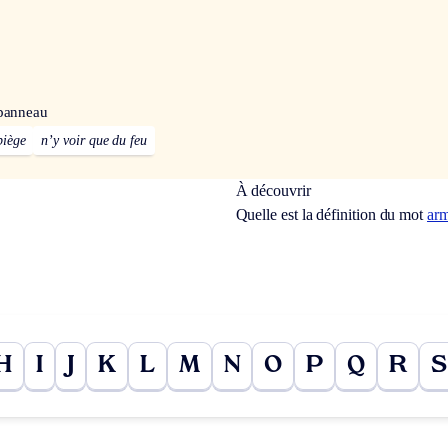
 panneau
piège
n’y voir que du feu
À découvrir
Quelle est la définition du mot
arm
H
I
J
K
L
M
N
O
P
Q
R
S