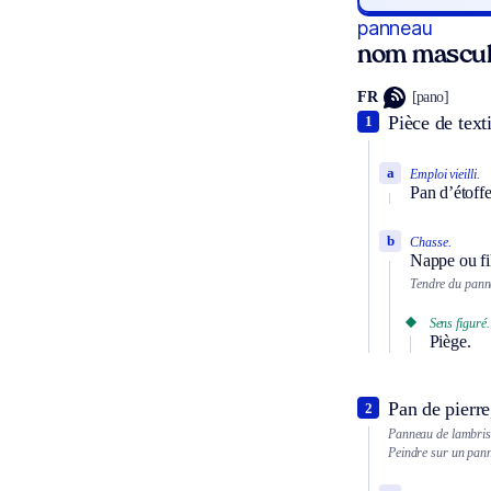
panneau
nom mascul
FR
[pano]
Pièce de texti
1
a
Emploi vieilli.
Pan d’étoffe
b
Chasse.
Nappe ou fil
Tendre du pann
Sens figuré.
Piège.
Pan de pierre
2
Panneau de lambris, 
Peindre sur un pan