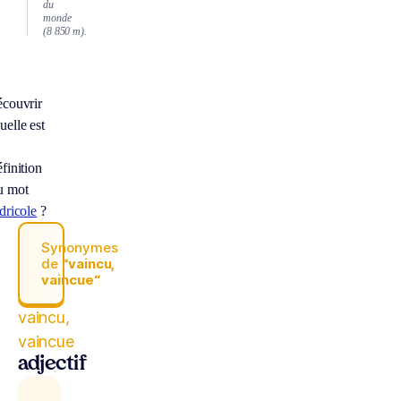
du
monde
(8 850 m).
écouvrir
uelle est
finition
u mot
dricole
?
Synonymes
de
“vaincu,
vaincue“
vaincu,
vaincue
adjectif