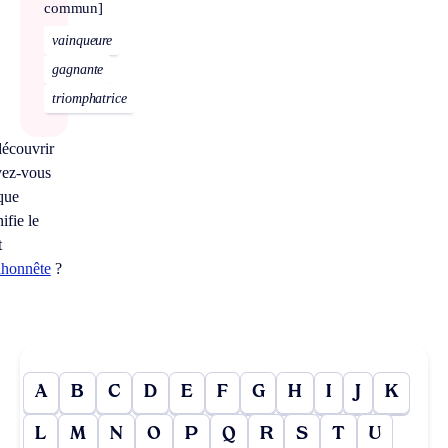
commun]
vainqueure
gagnante
triomphatrice
écouvrir
vez-vous
que
nifie le
t
lhonnête
?
A
B
C
D
E
F
G
H
I
J
K
L
M
N
O
P
Q
R
S
T
U