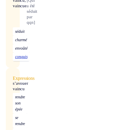
vaincu,
[Qui
vaincue
a été
séduit
par
qqn]
séduit
charmé
envoûté
conquis
Expressions
s’avouer
vaincu
rendre
son
épée
se
rendre