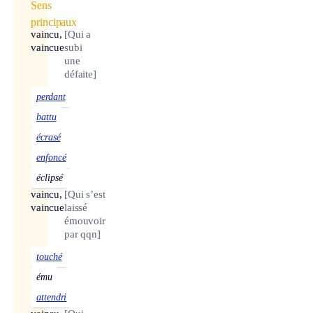
Sens
principaux
vaincu,
[Qui a
vaincue
subi
une
défaite]
perdant
battu
écrasé
enfoncé
éclipsé
vaincu,
[Qui s’est
vaincue
laissé
émouvoir
par qqn]
touché
ému
attendri