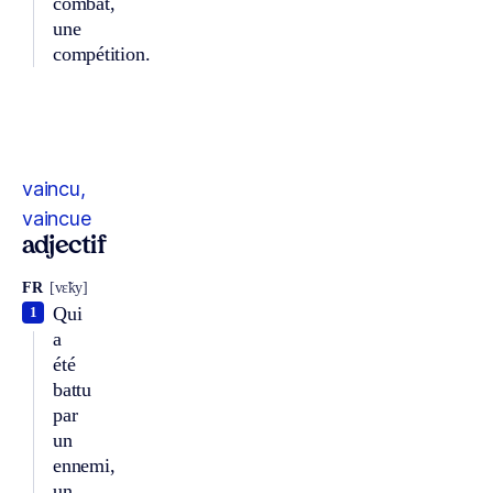
combat,
une
compétition.
vaincu,
vaincue
adjectif
FR
[vɛ̃ky]
Qui
1
a
été
battu
par
un
ennemi,
un