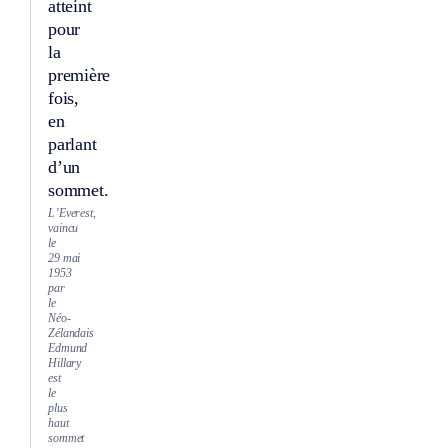
atteint
pour
la
première
fois,
en
parlant
d’un
sommet.
L’Everest,
vaincu
le
29 mai
1953
par
le
Néo-
Zélandais
Edmund
Hillary
est
le
plus
haut
sommet