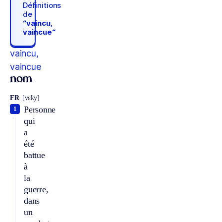
Définitions
de
“vaincu,
vaincue“
vaincu,
vaincue
nom
FR
[vɛ̃ky]
Personne
1
qui
a
été
battue
à
la
guerre,
dans
un