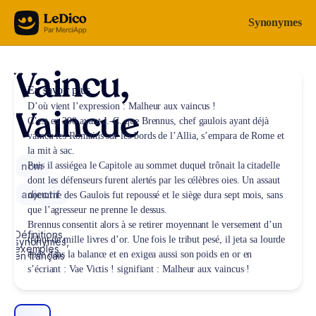
Aller au contenu
Synonymes
Vaincu,
En savoir plus
D’où vient l’expression :
Malheur aux vaincus !
Vaincue
C’est en 390 avant J.-C. que Brennus, chef gaulois ayant déjà
vaincu les Romains sur les bords de l’Allia, s’empara de Rome et
la mit à sac.
nom
Puis il assiégea le Capitole au sommet duquel trônait la citadelle
dont les défenseurs furent alertés par les célèbres oies. Un assaut
adjectif
nocturne des Gaulois fut repoussé et le siège dura sept mois, sans
que l’agresseur ne prenne le dessus.
Brennus consentit alors à se retirer moyennant le versement d’un
Définitions,
tribut de mille livres d’or. Une fois le tribut pesé, il jeta sa lourde
synonymes,
exemples
épée dans la balance et en exigea aussi son poids en or en
en français
s’écriant : Vae Victis ! signifiant : Malheur aux vaincus !