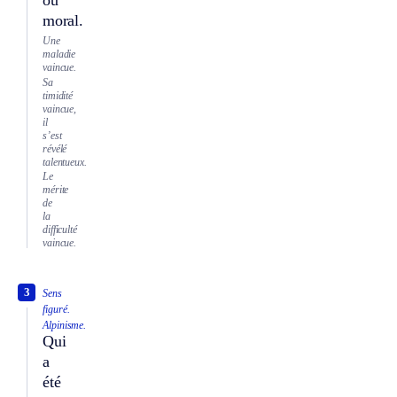
ou
moral.
Une
maladie
vaincue.
Sa
timidité
vaincue,
il
s’est
révélé
talentueux.
Le
mérite
de
la
difficulté
vaincue.
3
Sens
figuré.
Alpinisme.
Qui
a
été