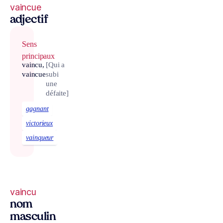
vaincue
adjectif
Sens
principaux
vaincu,
[Qui a
vaincue
subi
une
défaite]
gagnant
victorieux
vainqueur
vaincu
nom
masculin