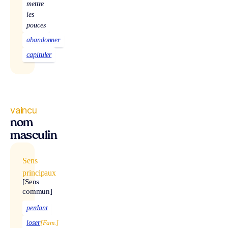
mettre
les
pouces
abandonner
capituler
vaincu
nom
masculin
Sens
principaux
[Sens
commun]
perdant
loser
[Fam.]