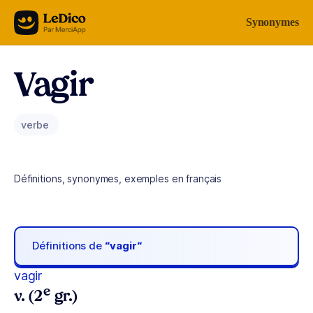
Aller au contenu
Synonymes
Vagir
verbe
Définitions, synonymes, exemples en français
Définitions de
“vagir“
vagir
e
v. (2
gr.)