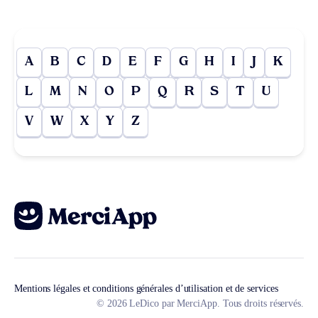
A
B
C
D
E
F
G
H
I
J
K
L
M
N
O
P
Q
R
S
T
U
V
W
X
Y
Z
Mentions légales et conditions générales d’utilisation et de services
© 2026 LeDico par MerciApp. Tous droits réservés.