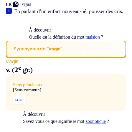
FR
[vaʒiʀ]
En parlant d’un enfant nouveau-né, pousser des cris.
1
À découvrir
Quelle est la définition du mot
mulsion
?
Synonymes de
“vagir“
vagir
e
v. (2
gr.)
Sens principaux
[Sens commun]
crier
À découvrir
Savez-vous ce que signifie le mot
zoonotique
?