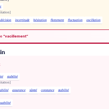
t
itation]
ndécision
incertitude
hésitation
flottement
fluctuation
oscillation
de
“vacillement“
in
x
ité
stabilité
itation]
abilité
assurance
sûreté
constance
stabilité
uabilité