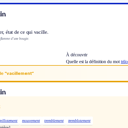
in
er, état de ce qui vacille.
a flamme d’une bougie.
À découvrir
Quelle est la définition du mot
tril
de
“vacillement“
in
x
pillotement
mouvement
tremblement
tremblotement
mière]