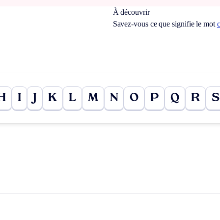
À découvrir
Savez-vous ce que signifie le mot
c
H
I
J
K
L
M
N
O
P
Q
R
S