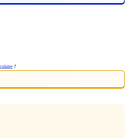
oculaire
?