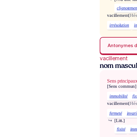
clignotemen
vacillement
[Hés
irrésolution
i
Antonymes 
vacillement
nom mascul
Sens principau
[Sens commun]
immobilité
fix
vacillement
[Hés
fermeté
invari
↪
[Litt.]
fixité
imm