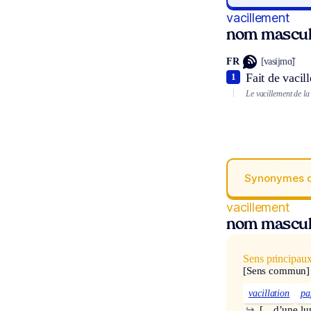
vacillement
nom mascul
FR
[vasijmɑ̃]
Fait de vacill
1
Le vacillement de l
Synonymes 
vacillement
nom mascul
Sens principau
[Sens commun]
vacillation
pa
↪
[…d’une lu