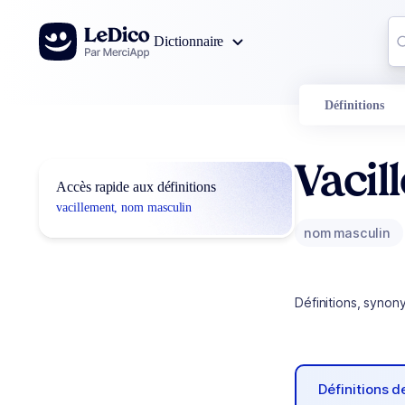
Aller au contenu
Co
Dictionnaire
0
r
Définitions
Vacil
Accès rapide aux définitions
vacillement, nom masculin
nom masculin
Définitions, synon
Définitions 