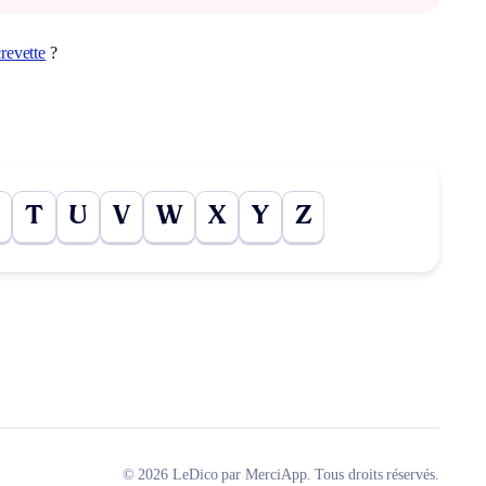
revette
?
T
U
V
W
X
Y
Z
© 2026 LeDico par MerciApp. Tous droits réservés.