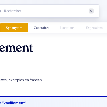
mmencez à chercher un mot dans le dictionnaire :
S
esults found.
Synonymes
Contraires
Locutions
Expressions
lement
ymes, exemples en français
de
“vacillement“