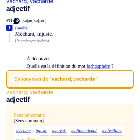
vachard, vacharde
adjectif
FR
[vaʃaʀ, vaʃaʀd]
1
Familier.
Méchant, injuste.
Un professeur vachard.
À découvrir
Quelle est la définition du mot
fachosphère
?
Synonymes de
“vachard, vacharde“
vachard, vacharde
adjectif
Sens principaux
[Sens commun]
méchant
injuste
mauvais
malintentionné
malveillant
vache
[Fam.]