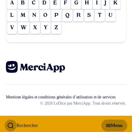
A
B
C
D
E
F
G
H
I
J
K
L
M
N
O
P
Q
R
S
T
U
V
W
X
Y
Z
Mentions légales et conditions générales d’utilisation et de services
© 2026 LeDico par MerciApp. Tous droits réservés.
Rechercher
Menu