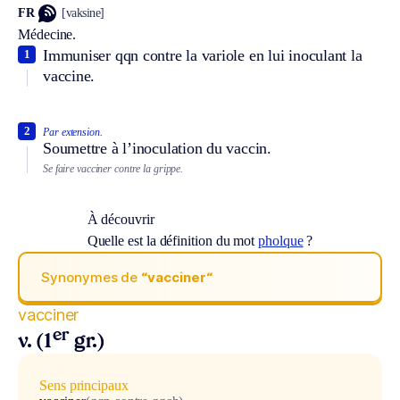
FR
[vaksine]
Médecine.
Immuniser qqn contre la variole en lui inoculant la
1
vaccine.
2
Par extension.
Soumettre à l’inoculation du vaccin.
Se faire vacciner contre la grippe.
À découvrir
Quelle est la définition du mot
pholque
?
Synonymes de
“vacciner“
vacciner
er
v. (1
gr.)
Sens principaux