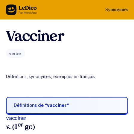
Aller au contenu
Synonymes
Vacciner
verbe
Définitions, synonymes, exemples en français
Définitions de
“vacciner“
vacciner
er
v. (1
gr.)