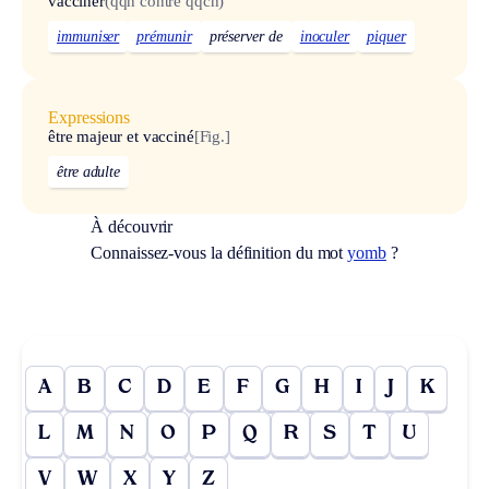
vacciner
(qqn contre qqch)
immuniser
prémunir
préserver de
inoculer
piquer
Expressions
être majeur et vacciné
[Fig.]
être adulte
À découvrir
Connaissez-vous la définition du mot
yomb
?
A
B
C
D
E
F
G
H
I
J
K
L
M
N
O
P
Q
R
S
T
U
V
W
X
Y
Z