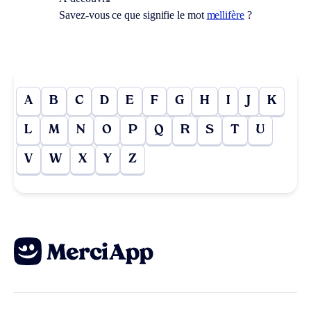
Savez-vous ce que signifie le mot
mellifère
?
A
B
C
D
E
F
G
H
I
J
K
L
M
N
O
P
Q
R
S
T
U
V
W
X
Y
Z