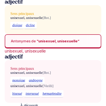
adjectif
Sens principaux
unisexuel, unisexuelle
[Bot.]
dioïque
dicline
Antonymes de
“unisexuel, unisexuelle“
unisexuel, unisexuelle
adjectif
Sens principaux
unisexuel, unisexuelle
[Bot.]
monoïque
androgyne
unisexuel, unisexuelle
[Vieilli]
bisexué
intersexué
hermaphrodite
À découvrir