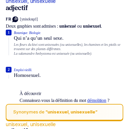
unisexuel, unisexuelle
adjectif
FR
[ynisɛksɥɛl]
Deux graphies sont admises :
unisexué
ou
unisexuel
.
1
Botanique.
Biologie.
Qui n’a qu’un seul sexe.
Les fleurs du kiwi sont unisexuées (ou unisexuelles), les étamines et les pistils se
trouvent sur des plantes différentes.
La salamandre Ambystoma est unisexuée (ou unisexuelle).
2
Emploi vieilli.
Homosexuel.
À découvrir
Connaissez-vous la définition du mot
démolition
?
Synonymes de
“unisexuel, unisexuelle“
unisexuel, unisexuelle