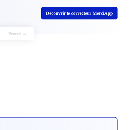
Découvrir le correcteur MerciApp
Proverbes