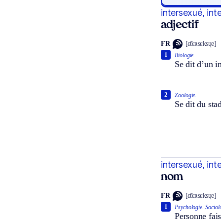
intersexué, int
adjectif
FR
[ɛ̃tɛʀsɛksɥe]
1
Biologie.
Se dit d’un i
2
Zoologie.
Se dit du sta
intersexué, int
nom
FR
[ɛ̃tɛʀsɛksɥe]
1
Psychologie.
Sociol
Personne fais