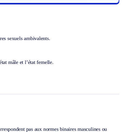
res sexuels ambivalents.
tat mâle et l’état femelle.
 correspondent pas aux normes binaires masculines ou