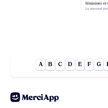
féminines et 
Les intersexués fo
A
B
C
D
E
F
G