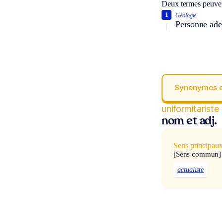
Deux termes peuven
1
Géologie.
Personne adep
Synonymes 
uniformitariste
nom et adj.
Sens principau
[Sens commun]
actualiste