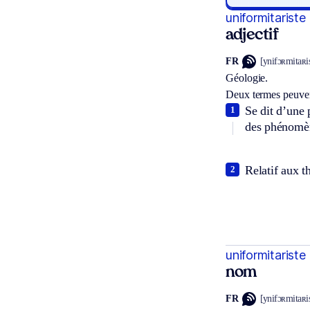
uniformitariste
adjectif
FR
[ynifɔʀmitaʀis
Géologie.
Deux termes peuven
Se dit d’une 
1
des phénomèn
Relatif aux t
2
uniformitariste
nom
FR
[ynifɔʀmitaʀis