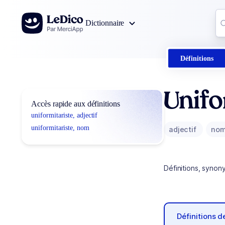
Aller au contenu
Co
Dictionnaire
0
r
Définitions
Unifo
Accès rapide aux définitions
uniformitariste, adjectif
uniformitariste, nom
adjectif
no
Définitions, synon
Définitions 