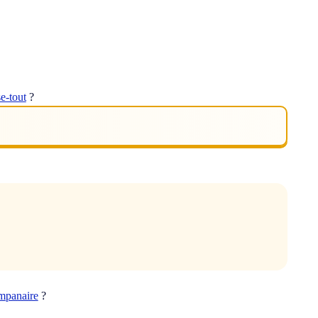
se-tout
?
mpanaire
?