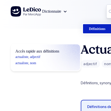
Aller au contenu
Co
Dictionnaire
0
r
Définitions
Actua
Accès rapide aux définitions
actualiste, adjectif
actualiste, nom
adjectif
no
Définitions, synon
Définitions 