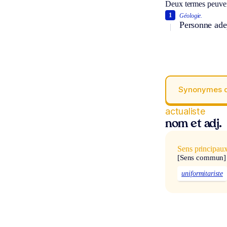
Deux termes peuven
1
Géologie.
Personne adep
Synonymes 
actualiste
nom et adj.
Sens principau
[Sens commun]
uniformitariste