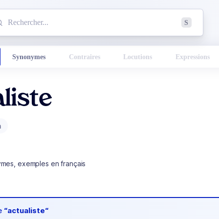
mmencez à chercher un mot dans le dictionnaire :
S
esults found.
Synonymes
Contraires
Locutions
Expressions
liste
m
ymes, exemples en français
de
“actualiste“