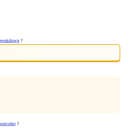
breakdown
?
ssicotier
?