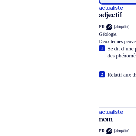
actualiste
adjectif
FR
[aktɥalist]
Géologie.
Deux termes peuven
Se dit d’une 
1
des phénomèn
Relatif aux t
2
actualiste
nom
FR
[aktɥalist]