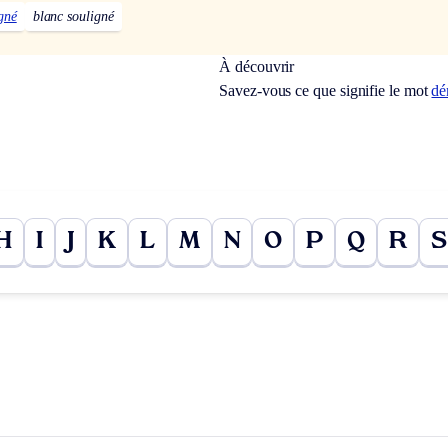
gné
blanc souligné
À découvrir
Savez-vous ce que signifie le mot
dé
H
I
J
K
L
M
N
O
P
Q
R
S