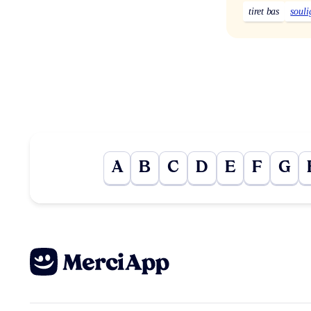
tiret bas
souli
A
B
C
D
E
F
G