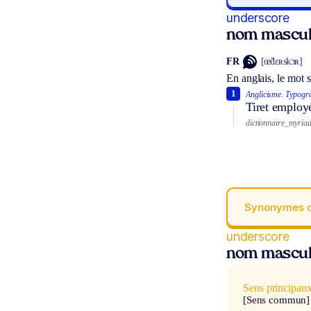
underscore
nom mascul
FR
[œ̃dɛʀskɔʀ]
En anglais, le mot 
1
Anglicisme.
Typogra
Tiret employ
dictionnaire_myria
Synonymes 
underscore
nom mascul
Sens principau
[Sens commun]