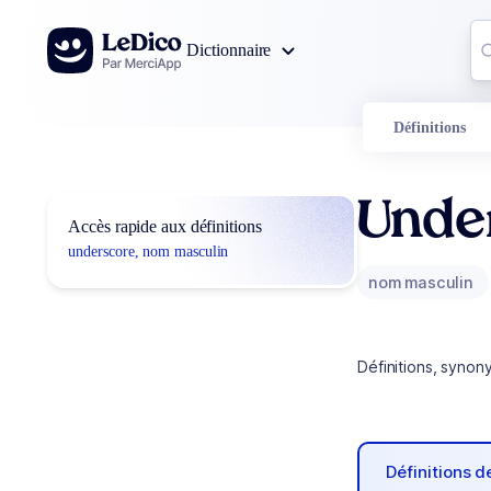
Aller au contenu
Co
Dictionnaire
0
r
Définitions
Unde
Accès rapide aux définitions
underscore, nom masculin
nom masculin
Définitions, synon
Définitions 