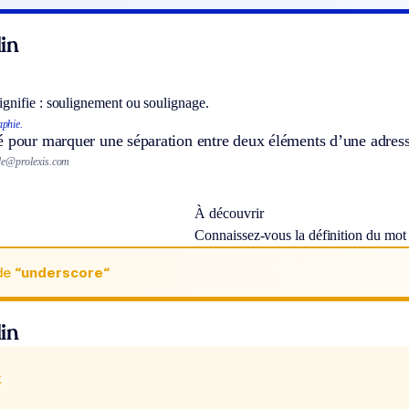
in
signifie : soulignement ou soulignage.
phie.
é pour marquer une séparation entre deux éléments d’une adress
de@prolexis.com
À découvrir
Connaissez-vous la définition du mo
de
“underscore“
in
x