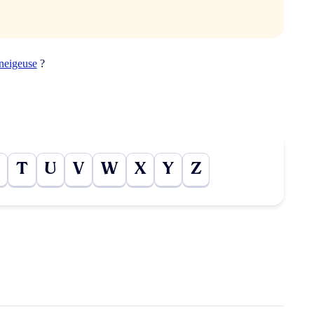
neigeuse
?
T
U
V
W
X
Y
Z