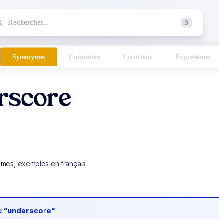
mmencez à chercher un mot dans le dictionnaire :
S
esults found.
Synonymes
Contraires
Locutions
Expressions
rscore
ymes, exemples en français
de
“underscore“