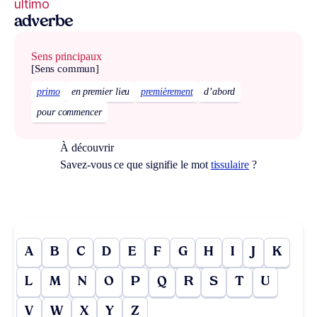
ultimo
adverbe
Sens principaux
[Sens commun]
primo
en premier lieu
premièrement
d’abord
pour commencer
À découvrir
Savez-vous ce que signifie le mot
tissulaire
?
A
B
C
D
E
F
G
H
I
J
K
L
M
N
O
P
Q
R
S
T
U
V
W
X
Y
Z